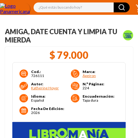
¿Qué estás buscando hoy?
AMIGA, DATE CUENTA Y LIMPIA TU
MIERDA
$
79
.
000
Cod.
:
Marca
:
726111
Ápeiron
Autor
:
N.° Páginas
:
Katherine Hoyer
224
Idioma
:
Encuadernación
:
Español
Tapa dura
Fecha De Edición
:
2026