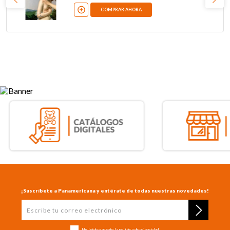
COMPRAR AHORA
¡Suscríbete a Panamericana y entérate de todas nuestras novedades!
He leído y acepto la
política de privacidad