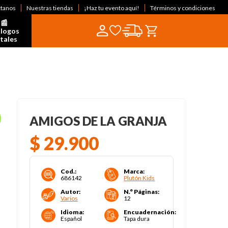
ctanos
Nuestras tiendas
¡Haz tu evento aquí!
Términos y condiciones
📰  
logos 
itales
AMIGOS DE LA GRANJA
$
29
.
900
Cod.
:
Marca
:
686142
Plutón Kids
Autor
:
N.° Páginas
:
Varios
12
Idioma
:
Encuadernación
:
Español
Tapa dura