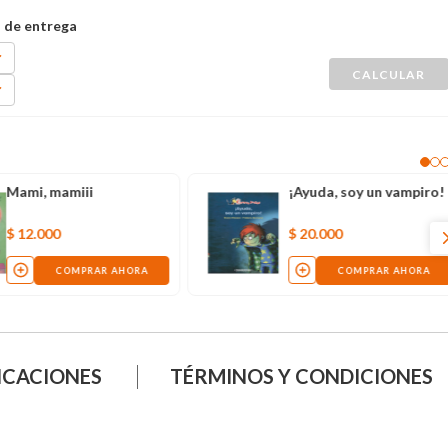
Mami, mamiii
¡Ayuda, soy un vampiro!
$
12
.
000
$
20
.
000
COMPRAR AHORA
COMPRAR AHORA
ICACIONES
TÉRMINOS Y CONDICIONES