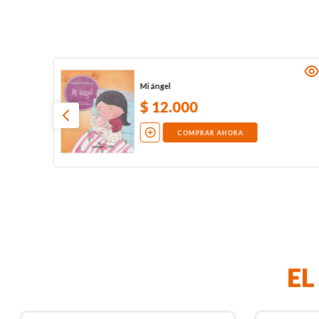
Mi ángel
$
12
.
000
COMPRAR AHORA