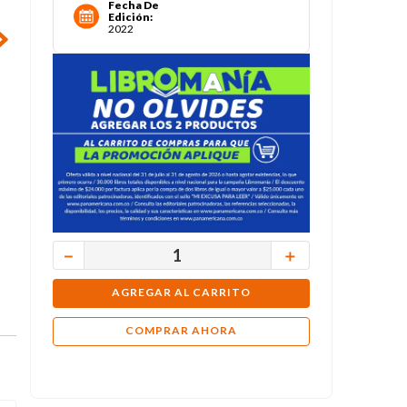
Fecha De
Edición
:
2022
－
＋
AGREGAR AL CARRITO
COMPRAR AHORA