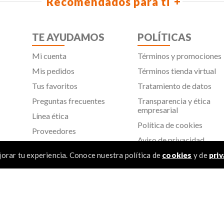
Recomendados para ti
TE AYUDAMOS
POLÍTICAS
Mi cuenta
Términos y promociones
Mis pedidos
Términos tienda virtual
Tus favoritos
Tratamiento de datos
Preguntas frecuentes
Transparencia y ética
empresarial
Línea ética
Política de cookies
Proveedores
Aviso de privacidad
SIC
orar tu experiencia. Conoce nuestra política de
cookies
y de
priv
TÉR