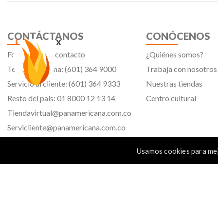
CONTÁCTANOS
CONÓCENOS
x
Formulario de contacto
¿Quiénes somos?
Teléfono oficina: (601) 364 9000
Trabaja con nosotros
Servicio al cliente: (601) 364 9333
Nuestras tiendas
Resto del país: 01 8000 12 13 14
Centro cultural
Tiendavirtual@panamericana.com.co
Servicliente@panamericana.com.co
notificaciones@panamericana.com.co
Usamos cookies para mej
lineaetica@panamericana.com.co
Calle 12 # 34 - 30, Bogotá D.C.