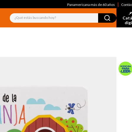
Panamericana más de 60 años
Contá
📌
¿Qué estás buscando hoy?
Catá
dig