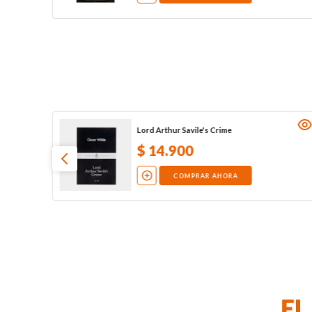
Lord Arthur Savile's Crime
$
14
.
900
COMPRAR AHORA