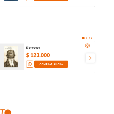
El proceso
$
123
.
000
COMPRAR AHORA