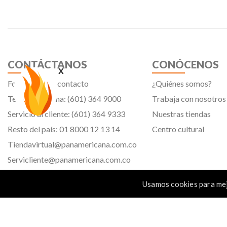
CONTÁCTANOS
CONÓCENOS
x
Formulario de contacto
¿Quiénes somos?
Teléfono oficina: (601) 364 9000
Trabaja con nosotros
Servicio al cliente: (601) 364 9333
Nuestras tiendas
Resto del país: 01 8000 12 13 14
Centro cultural
Tiendavirtual@panamericana.com.co
Servicliente@panamericana.com.co
notificaciones@panamericana.com.co
Usamos cookies para mej
lineaetica@panamericana.com.co
Calle 12 # 34 - 30, Bogotá D.C.