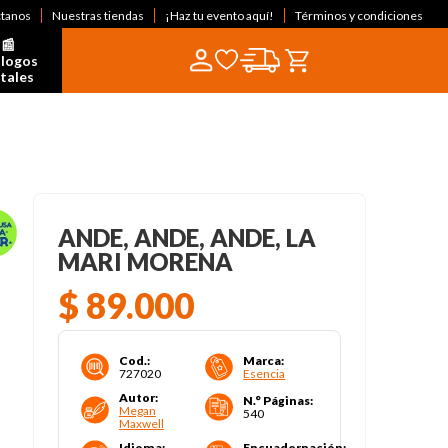
ctanos
Nuestras tiendas
¡Haz tu evento aquí!
Términos y condiciones
📰  
logos 
itales
ANDE, ANDE, ANDE, LA
MARI MORENA
$
89
.
000
Cod.
:
Marca
:
727020
Esencia
Autor
:
N.° Páginas
:
Megan
540
Maxwell
Idioma
:
Encuadernación
: