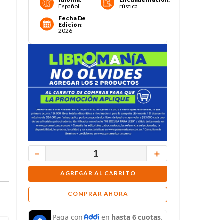
Español
rústica
Fecha De
Edición
:
2026
－
＋
AGREGAR AL CARRITO
COMPRAR AHORA