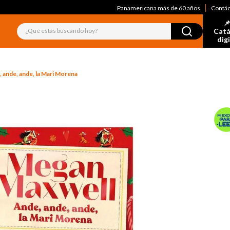
Panamericana más de 60 años
Contá
📌
¿Qué estás buscando hoy?
Catá
dig
 ande, ande, la Mari Morena