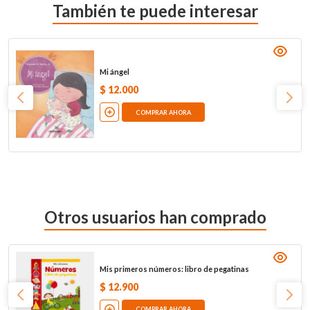
También te puede interesar
Mi ángel
$
12
.
000
COMPRAR AHORA
Otros usuarios han comprado
Mis primeros números: libro de pegatinas
$
12
.
900
COMPRAR AHORA