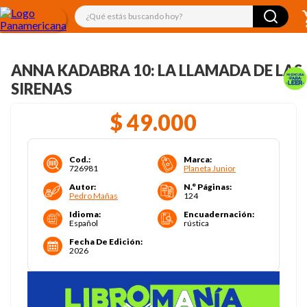
¿Qué estás buscando hoy?
ANNA KADABRA 10: LA LLAMADA DE LAS
SIRENAS
$
49
.
000
Cod.
:
Marca
:
726981
Planeta Junior
Autor
:
N.° Páginas
:
Pedro Mañas
124
Idioma
:
Encuadernación
:
Español
rústica
Fecha De Edición
:
2026