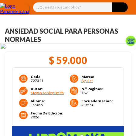
¿Qué estás buscando hoy?
ANSIEDAD SOCIAL PARA PERSONAS
NORMALES
$
59
.
000
Cod.
:
Marca
:
727341
Aguilar
Autor
:
N.° Páginas
:
Megan Ashley Smith
182
Idioma
:
Encuadernación
:
Español
Rústica
Fecha De Edición
:
2026