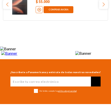
$
55
.
000
COMPRAR AHORA
¡Suscríbete a Panamericana y entérate de todas nuestras novedades!
He leído y acepto la
política de privacidad