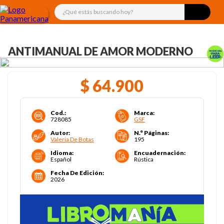
¿Qué estás buscando hoy?
ANTIMANUAL DE AMOR MODERNO
$
64
.
900
Cod.
:
Marca
:
728085
GSF
Autor
:
N.° Páginas
:
Valeria De Botas
195
Idioma
:
Encuadernación
:
Español
Rústica
Fecha De Edición
:
2026