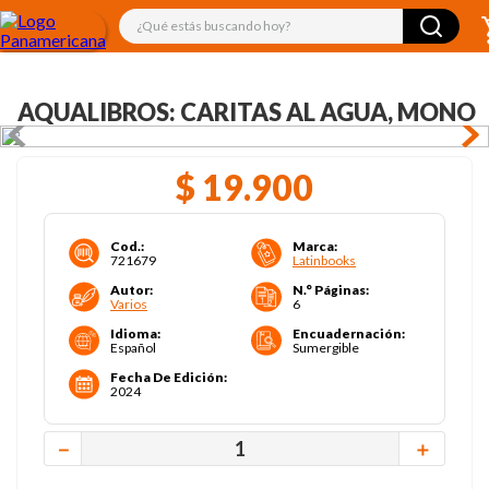
¿Qué estás buscando hoy?
AQUALIBROS: CARITAS AL AGUA, MONO
$
19
.
900
Cod.
:
Marca
:
721679
Latinbooks
Autor
:
N.° Páginas
:
Varios
6
Idioma
:
Encuadernación
:
Español
Sumergible
Fecha De Edición
:
2024
－
＋