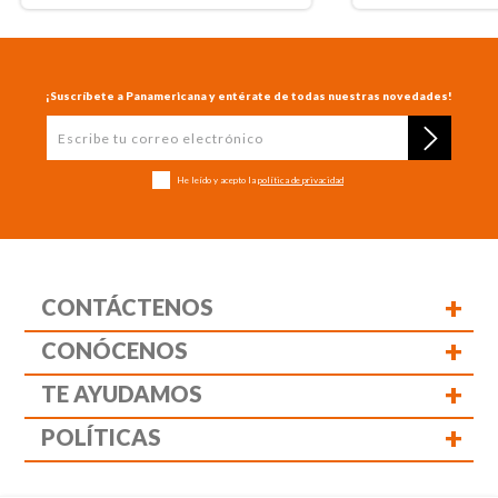
¡Suscríbete a Panamericana y entérate de todas nuestras novedades!
He leído y acepto la
política de privacidad
+
CONTÁCTENOS
+
CONÓCENOS
+
TE AYUDAMOS
+
POLÍTICAS