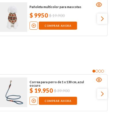
Pañoleta multicolor para mascotas
$
9950
$
19
.
900
COMPRAR AHORA
Correa para perro de 1 x 130 cm, azul
oscuro
$
19
.
950
$
39
.
900
COMPRAR AHORA