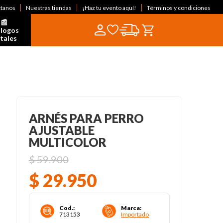
ctanos
Nuestras tiendas
¡Haz tu evento aquí!
Términos y condiciones
📰  
logos 
itales
ARNÉS PARA PERRO
AJUSTABLE
MULTICOLOR
$
59
.
900
$
29
.
950
Cod.
:
Marca
:
713153
Importado