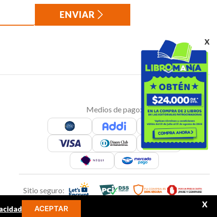
ENVIAR
x
Medios de pago:
Sitio seguro:
X
ACEPTAR
acidad