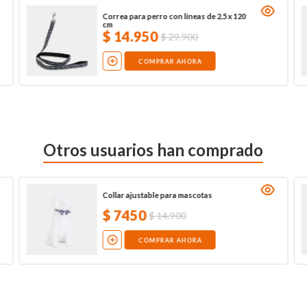
Correa para perro con líneas de 2.5 x 120
cm
$
14
.
950
$
29
.
900
COMPRAR AHORA
Otros usuarios han comprado
Collar ajustable para mascotas
$
7450
$
14
.
900
COMPRAR AHORA