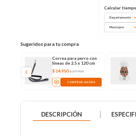
Departamento
Municipio
Sugeridos para tu compra
Correa para perro con
erro
líneas de 2.5 x 120 cm
$
14
.
950
$
29
.
900
AHORA
COMPRAR AHORA
DESCRIPCIÓN
ESPECIF