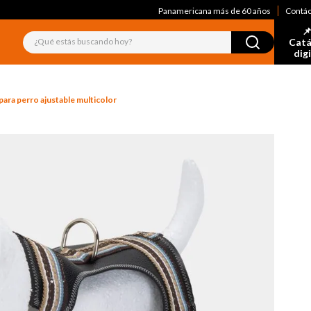
Panamericana más de 60 años
Contá
📌
¿Qué estás buscando hoy?
Catá
dig
para perro ajustable multicolor