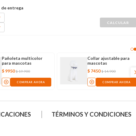
Pañoleta multicolor
Collar ajustable para
para mascotas
mascotas
$
9950
$
7450
$
19
.
900
$
14
.
900
COMPRAR AHORA
COMPRAR AHORA
ICACIONES
TÉRMINOS Y CONDICIONES