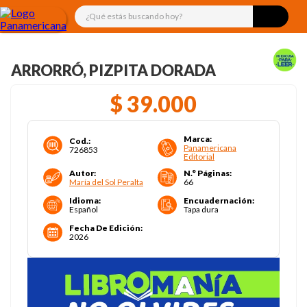
¿Qué estás buscando hoy?
ARRORRÓ, PIZPITA DORADA
$
39
.
000
Marca
:
Cod.
:
Panamericana
726853
Editorial
Autor
:
N.° Páginas
:
María del Sol Peralta
66
Idioma
:
Encuadernación
:
Español
Tapa dura
Fecha De Edición
:
2026