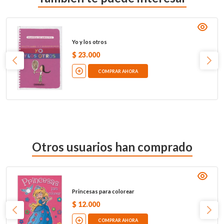
Yo y los otros
$
23
.
000
COMPRAR AHORA
Otros usuarios han comprado
Princesas para colorear
$
12
.
000
COMPRAR AHORA