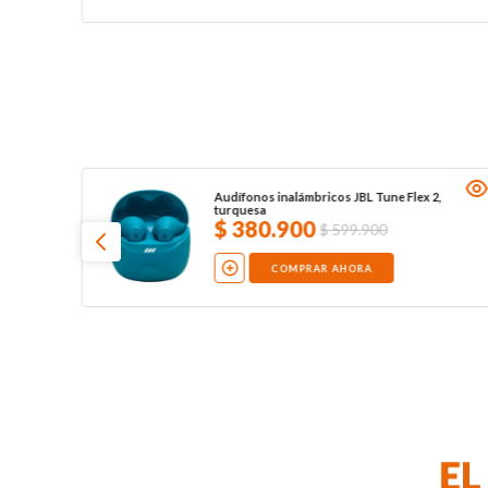
Audífonos inalámbricos JBL Tune Flex 2,
turquesa
$
380
.
900
$
599
.
900
COMPRAR AHORA