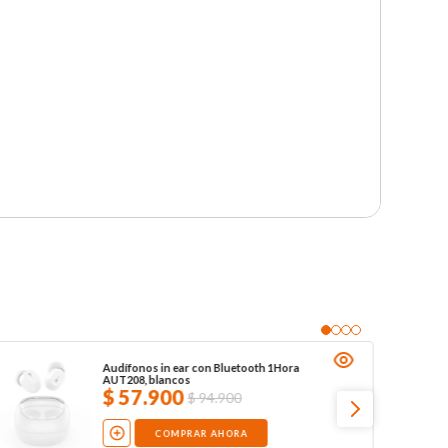
Audífonos in ear con Bluetooth 1Hora
AUT208, blancos
$
57
.
900
$
94
.
900
COMPRAR AHORA