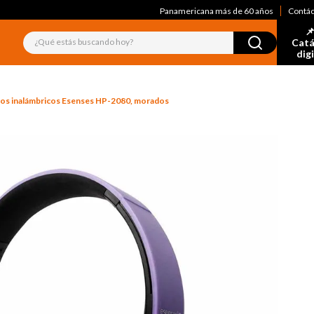
Panamericana más de 60 años
Contá
📌
¿Qué estás buscando hoy?
Catá
dig
os inalámbricos Esenses HP-2080, morados