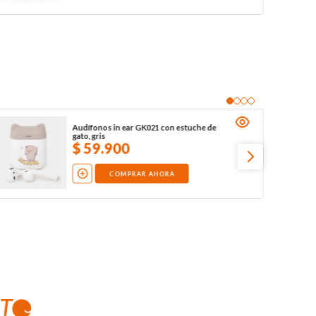
Audífonos in ear GK021 con estuche de
gato, gris
$
59
.
900
COMPRAR AHORA