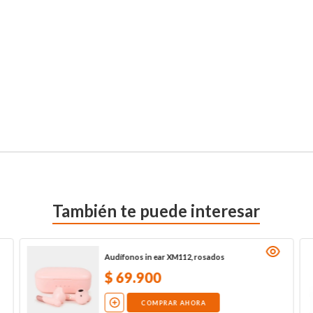
También te puede interesar
Audífonos in ear XM112, rosados
$
69
.
900
COMPRAR AHORA