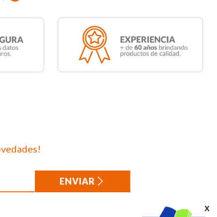
ovedades!
ENVIAR
x