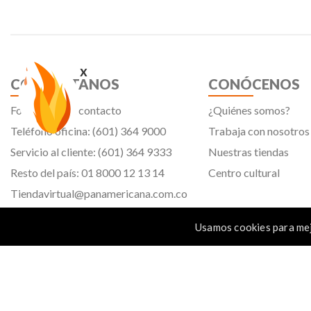
x
CONTÁCTANOS
CONÓCENOS
Formulario de contacto
¿Quiénes somos?
Teléfono oficina: (601) 364 9000
Trabaja con nosotros
Servicio al cliente: (601) 364 9333
Nuestras tiendas
Resto del país: 01 8000 12 13 14
Centro cultural
Tiendavirtual@panamericana.com.co
Servicliente@panamericana.com.co
Usamos cookies para mej
notificaciones@panamericana.com.co
Calle 12 # 34 - 30, Bogotá D.C.