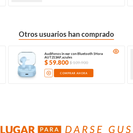
Otros usuarios han comprado
Audífonos in ear con Bluetooth 1Hora
AUT213AP, azules
$
59
.
800
$
109
.
900
COMPRAR AHORA