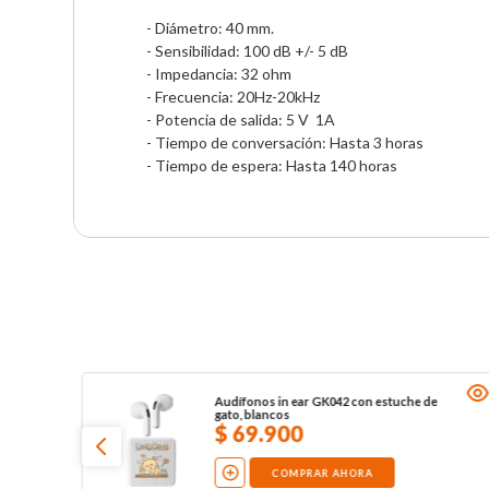
- Diámetro: 40 mm. 

- Sensibilidad: 100 dB +/- 5 dB

- Impedancia: 32 ohm 

- Frecuencia: 20Hz-20kHz

- Potencia de salida: 5 V  1A

- Tiempo de conversación: Hasta 3 horas

- Tiempo de espera: Hasta 140 horas
Audífonos in ear GK042 con estuche de
gato, blancos
$
69
.
900
COMPRAR AHORA