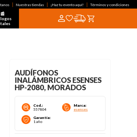
ctanos
Nuestras tiendas
¡Haz tu evento aquí!
Términos y condiciones
📰  
logos 
itales
AUDÍFONOS
INALÁMBRICOS ESENSES
HP-2080, MORADOS
Cod.
:
Marca
:
557804
esenses
Garantía
:
1 año