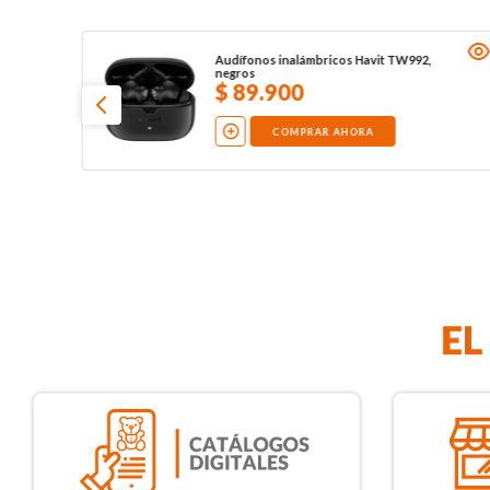
Audífonos inalámbricos Havit TW992,
negros
$
89
.
900
COMPRAR AHORA