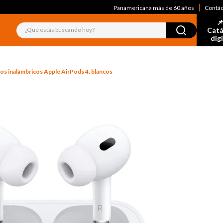
Panamericana más de 60 años
Contá
📌
¿Qué estás buscando hoy?
Catá
dig
os inalámbricos Apple AirPods 4, blancos