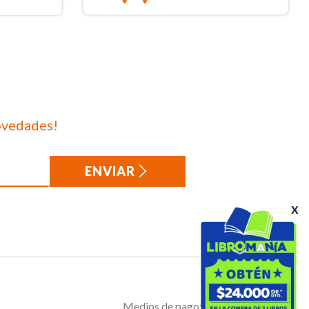
ovedades!
ENVIAR
x
Medios de pago: