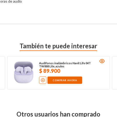
oras de audio

También te puede interesar
Audífonos inalámbricos Havit Life 04T
TW888 Lite, azules
$
89
.
900
COMPRAR AHORA
Otros usuarios han comprado