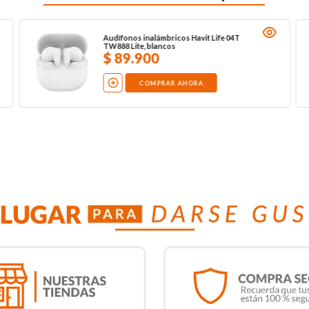
Audífonos inalámbricos Havit Life 04T
TW888 Lite, blancos
$
89
.
900
COMPRAR AHORA