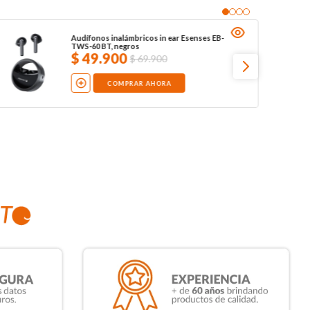
Audífonos inalámbricos in ear Esenses EB-
TWS-60 BT, negros
$
49
.
900
$
69
.
900
COMPRAR AHORA