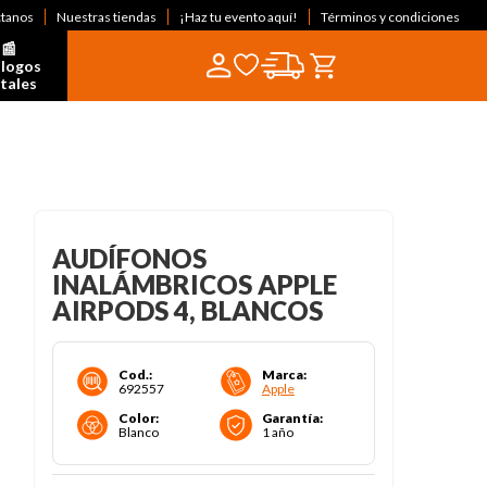
ctanos
Nuestras tiendas
¡Haz tu evento aquí!
Términos y condiciones
📰  
logos 
itales
AUDÍFONOS
INALÁMBRICOS APPLE
AIRPODS 4, BLANCOS
Cod.
:
Marca
:
692557
Apple
Color
:
Garantía
:
Blanco
1 año