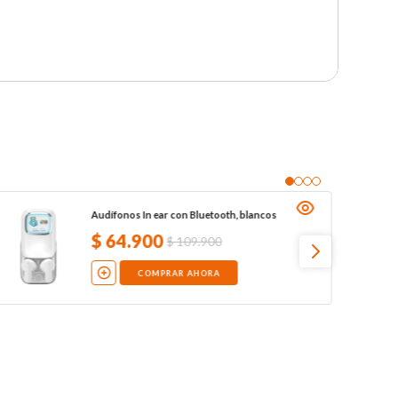
Audífonos In ear con Bluetooth, blancos
$
64
.
900
$
109
.
900
COMPRAR AHORA