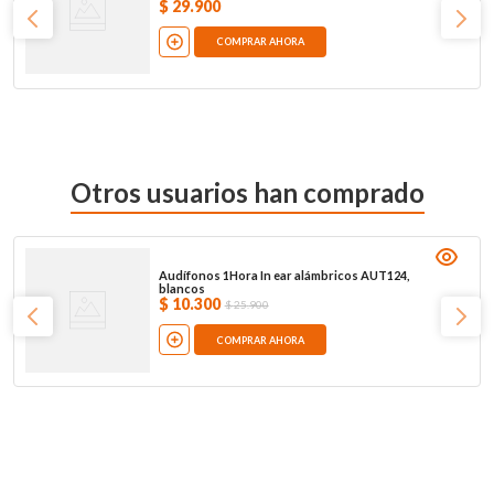
$
29
.
900
COMPRAR AHORA
Otros usuarios han comprado
Audífonos 1Hora In ear alámbricos AUT124,
blancos
$
10
.
300
$
25
.
900
COMPRAR AHORA