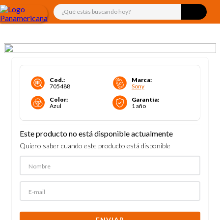
¿Qué estás buscando hoy?
Cod.
:
Marca
:
705488
Sony
Color
:
Garantía
:
Azul
1 año
Este producto no está disponible actualmente
Quiero saber cuando este producto está disponible
ENVIAR