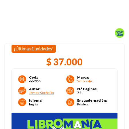
¡Últimas
1
unidades!
$
37
.
000
Cod.
:
Marca
:
666355
Scholastic
Autor
:
N.° Páginas
:
James Kochalka
74
Idioma
:
Encuadernación
:
Inglés
Rústica