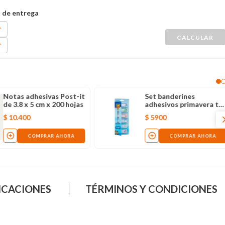
Notas adhesivas Post-it
Set banderines
de 3.8 x 5 cm x 200 hojas
adhesivos primavera to
story
$
10
.
400
$
5900
COMPRAR AHORA
COMPRAR AHORA
ICACIONES
TÉRMINOS Y CONDICIONES