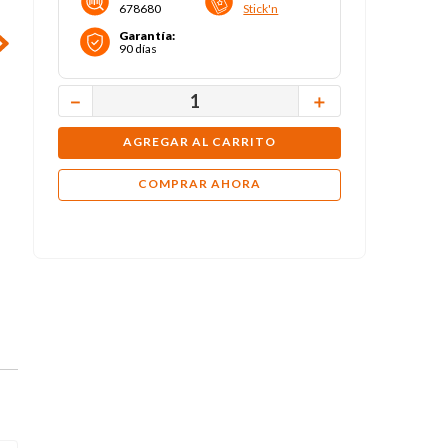
678680
Stick'n
Garantía
:
90 días
－
＋
AGREGAR AL CARRITO
COMPRAR AHORA