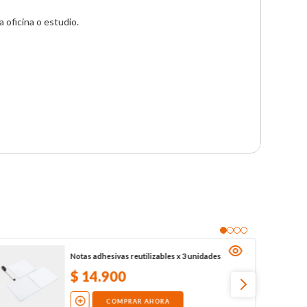
oficina o estudio.

Notas adhesivas reutilizables x 3 unidades
$
14
.
900
COMPRAR AHORA