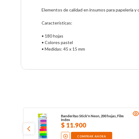
Elementos de calidad en insumos para papelería y of
Características:

• 180 hojas 

• Colores pastel 

• Medidas: 45 x 15 mm
Banderitas Stick'n Neon, 200 hojas, Film
Index
$
11
.
900
COMPRAR AHORA