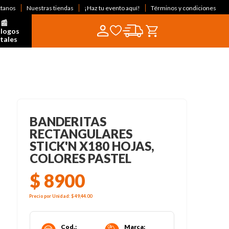
ctanos
Nuestras tiendas
¡Haz tu evento aquí!
Términos y condiciones
📰  
logos 
itales
BANDERITAS
RECTANGULARES
STICK'N X180 HOJAS,
COLORES PASTEL
$
8900
Precio por
Unidad
:
$ 49,44
.00
Cod.
:
Marca
: