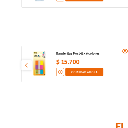
Banderitas Post-it x 6 colores
$
15
.
700
COMPRAR AHORA