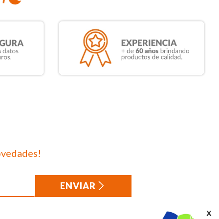
ovedades!
ENVIAR
x