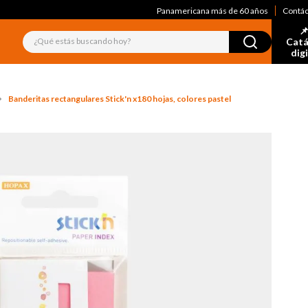
Panamericana más de 60 años
Contá
📌
¿Qué estás buscando hoy?
Catá
dig
Banderitas rectangulares Stick'n x180 hojas, colores pastel