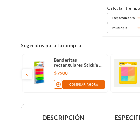
Departamento
Municipio
Sugeridos para tu compra
Banderitas
rectangulares Stick'n x
125 hojas, colores neón
$
7900
COMPRAR AHORA
DESCRIPCIÓN
ESPECIF