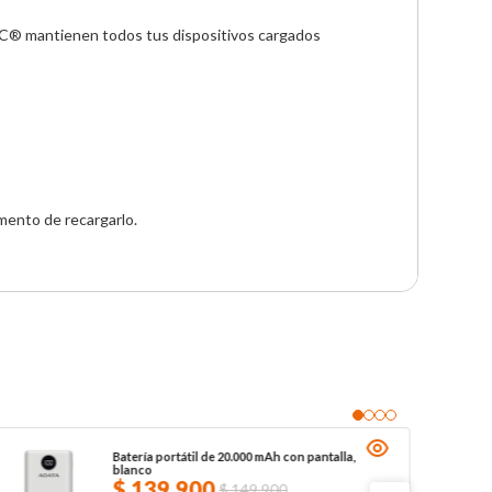
C® mantienen todos tus dispositivos cargados 
omento de recargarlo.
Batería portátil de 20.000 mAh con pantalla,
blanco
$
139
.
900
$
149
.
900