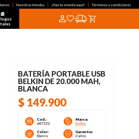
ctanos
Nuestras tiendas
¡Haz tu evento aquí!
Términos y condiciones
📰  
logos 
itales
BATERÍA PORTABLE USB
BELKIN DE 20.000 MAH,
BLANCA
$
149
.
900
Cod.
:
Marca
:
687522
Belkin
Color
:
Garantía
:
blanco
2 años