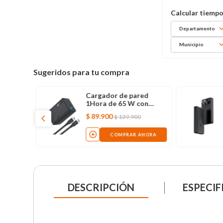
Departamento
Municipio
Sugeridos para tu compra
Cargador de pared
1Hora de 65 W con
cable USB-C
$
89
.
900
$
139
.
900
COMPRAR AHORA
DESCRIPCIÓN
ESPECIF