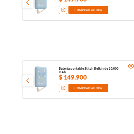
COMPRAR AHORA
Batería portable Stitch Belkin de 10.000
mAh
$
149
.
900
COMPRAR AHORA