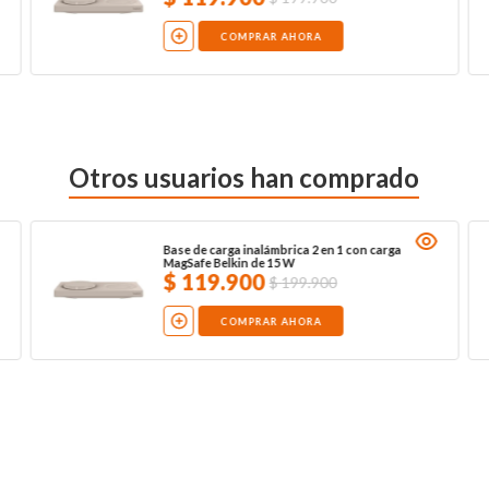
COMPRAR AHORA
Otros usuarios han comprado
Base de carga inalámbrica 2 en 1 con carga
MagSafe Belkin de 15 W
$
119
.
900
$
199
.
900
COMPRAR AHORA