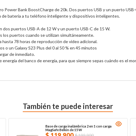
stro Power Bank BoostCharge de 20k. Dos puertos USB y un puerto USB-
de batería a tu teléfono inteligente y dispositivos inteligentes.

con dos puertos USB-A de 12 W y un puerto USB-C de 15 W.

 los puertos cuando se utilizan simultáneamente.

 hasta 78 horas de reproducción de video adicional. 

os o un Galaxy S23 Plus del 0 al 50 % en 45 minutos 

rgar de inmediato.

 de energía del banco de energía, para que siempre sepas cuándo es el m
También te puede interesar
Base de carga inalámbrica 2 en 1 con carga
MagSafe Belkin de 15 W
$
119
.
900
$
199
.
900