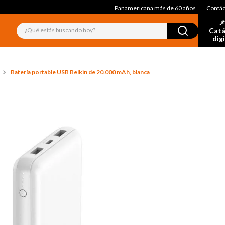
Panamericana más de 60 años
Contá
📌
¿Qué estás buscando hoy?
Catá
dig
Batería portable USB Belkin de 20.000 mAh, blanca