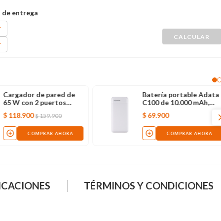
Cargador de pared de
Batería portable Adata
65 W con 2 puertos
C100 de 10.000 mAh,
USB-C 1Hora, negro
blanca
$
118
.
900
$
69
.
900
$
159
.
900
COMPRAR AHORA
COMPRAR AHORA
ICACIONES
TÉRMINOS Y CONDICIONES