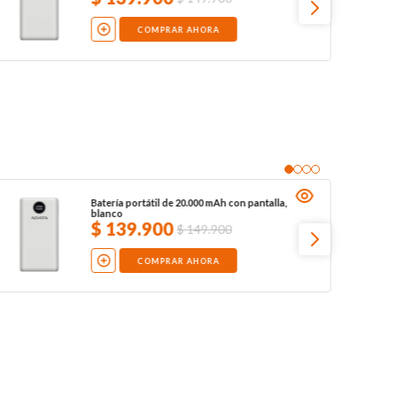
COMPRAR AHORA
Batería portátil de 20.000 mAh con pantalla,
blanco
$
139
.
900
$
149
.
900
COMPRAR AHORA