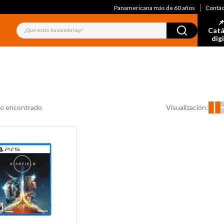
Panamericana más de 60 años
Contá
📌
¿Qué estás buscando hoy?
Catá
dig
Visualización:
o encontrado