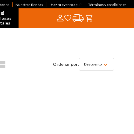
ctanos
Nuestras tiendas
¡Haz tu evento aquí!
Términos y condiciones
📰  
logos 
itales
Descuento