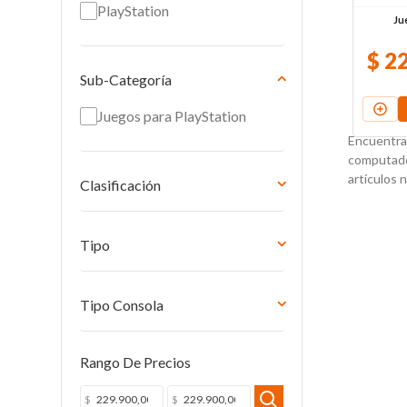
PlayStation
Ju
$
2
Sub-Categoría
Juegos para PlayStation
Encuentra 
computador
artículos 
Clasificación
ESRB: M (Mayores de 17
años)
Tipo
Videojuegos
Tipo Consola
PlayStation 5
Rango De Precios
$
$