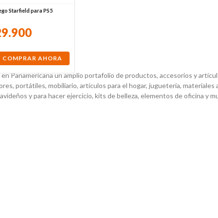
ego Starfield para PS5
29
.
900
COMPRAR AHORA
en Panamericana un amplio portafolio de productos, accesorios y artículos
es, portátiles, mobiliario, artículos para el hogar, juguetería, materiales 
navideños y para hacer ejercicio, kits de belleza, elementos de oficina y 