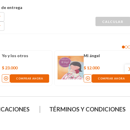
Yo y los otros
Mi ángel
$
23
.
000
$
12
.
000
COMPRAR AHORA
COMPRAR AHORA
ICACIONES
TÉRMINOS Y CONDICIONES