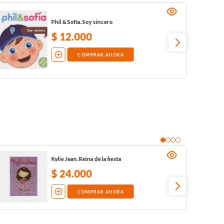
Phil & Sofía. Soy sincero
$
12
.
000
COMPRAR AHORA
Kylie Jean. Reina de la fiesta
$
24
.
000
COMPRAR AHORA