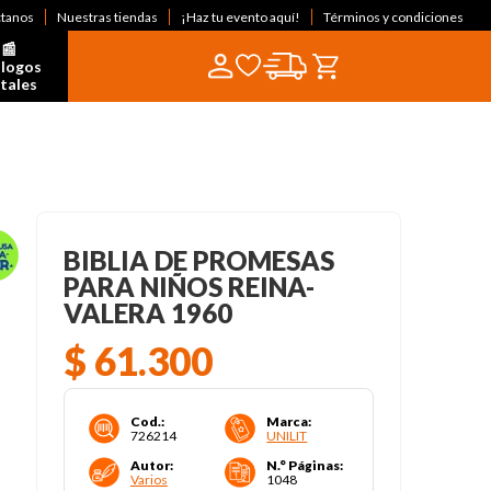
ctanos
Nuestras tiendas
¡Haz tu evento aquí!
Términos y condiciones
📰  
logos 
itales
BIBLIA DE PROMESAS
PARA NIÑOS REINA-
VALERA 1960
$
61
.
300
Cod.
:
Marca
:
726214
UNILIT
Autor
:
N.° Páginas
:
Varios
1048