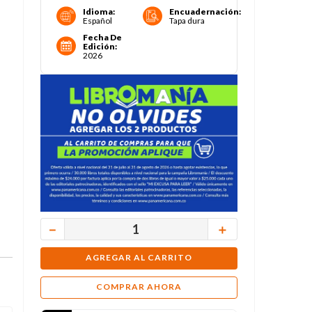
Idioma
:
Encuadernación
:
Español
Tapa dura
Fecha De
Edición
:
2026
－
＋
AGREGAR AL CARRITO
COMPRAR AHORA