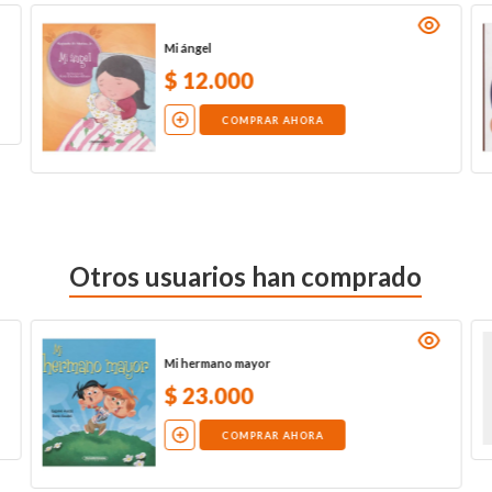
Mi ángel
$
12
.
000
COMPRAR AHORA
Otros usuarios han comprado
Mi hermano mayor
$
23
.
000
COMPRAR AHORA