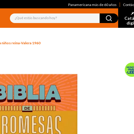
Panamericana más de 60 años
Contá
📌
¿Qué estás buscando hoy?
Catá
dig
a niños reina-Valera 1960