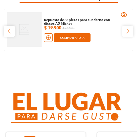
Repuesto de 33 piezas para cuaderno con
discos A5, Mickey
$
19
.
900
$
24
.
900
COMPRAR AHORA