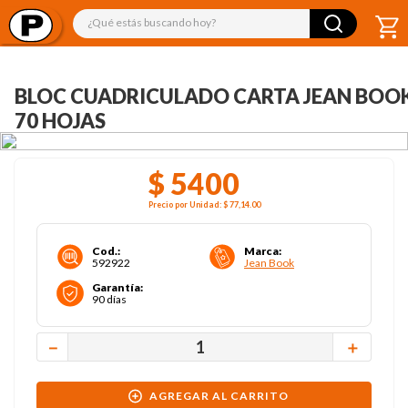
¿Qué estás buscando hoy?
BLOC CUADRICULADO CARTA JEAN BOOK
70 HOJAS
$
5400
Precio por
Unidad
:
$ 77,14
.00
Cod.
:
Marca
:
592922
Jean Book
Garantía
:
90 días
－
＋
AGREGAR AL CARRITO