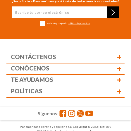
¡Suscríbete a Panamericana y entérate de todas nuestras novedades!
He leído y acepto la
política de privacidad
+
CONTÁCTENOS
+
CONÓCENOS
+
TE AYUDAMOS
+
POLÍTICAS
Siguenos:
Panamericana librería y papelería s.a. Copyright © 2023 | Nit: 830