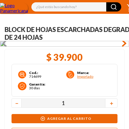
¿Qué estás buscando hoy?
BLOCK DE HOJAS ESCARCHADAS DEGRA
DE 24 HOJAS
$
39
.
900
Cod.
:
Marca
:
714699
Importado
Garantía
:
30 días
－
＋
AGREGAR AL CARRITO