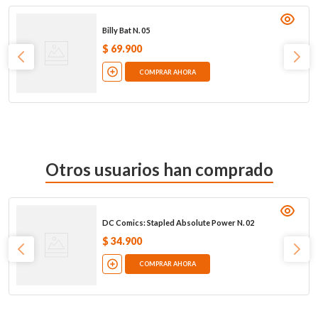
Billy Bat N. 05
$
69
.
900
COMPRAR AHORA
Otros usuarios han comprado
DC Comics: Stapled Absolute Power N. 02
$
34
.
900
COMPRAR AHORA