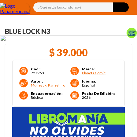
¿Qué estás buscando hoy?
BLUE LOCK N3
$
39
.
000
Cod.
:
Marca
:
727960
Planeta Cómic
Autor
:
Idioma
:
Muneyuki Kaneshiro
Español
Encuadernación
:
Fecha De Edición
:
Rústica
2026