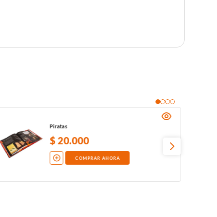
Piratas
$
20
.
000
COMPRAR AHORA