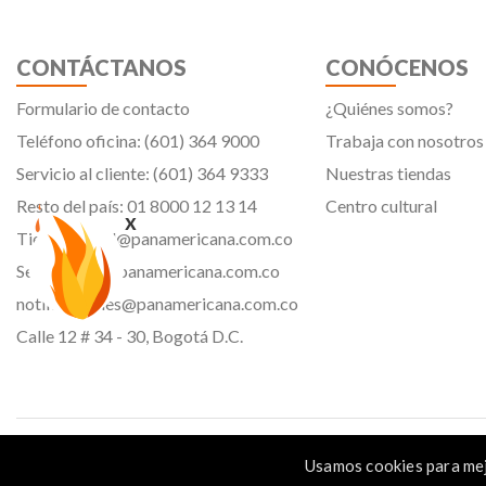
CONTÁCTANOS
CONÓCENOS
Formulario de contacto
¿Quiénes somos?
Teléfono oficina: (601) 364 9000
Trabaja con nosotros
Servicio al cliente: (601) 364 9333
Nuestras tiendas
Resto del país: 01 8000 12 13 14
Centro cultural
x
Tiendavirtual@panamericana.com.co
Servicliente@panamericana.com.co
notificaciones@panamericana.com.co
Calle 12 # 34 - 30, Bogotá D.C.
Panamericana librería y papelería s.a. Copyright © 2023 | Nit: 830 037 946 |
Usamos cookies para mej