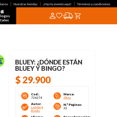
ctanos
Nuestras tiendas
¡Haz tu evento aquí!
Términos y condiciones
📰  
logos 
itales
BLUEY: ¿DÓNDE ESTÁN
BLUEY Y BINGO?
$
29
.
900
Cod.
:
Marca
:
726274
Altea
Autor
:
N.° Páginas
:
Ladybird
32
Books
Idioma
:
Encuadernación
: