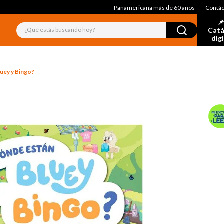
Panamericana más de 60 años
Contá
📌
¿Qué estás buscando hoy?
Catá
dig
uey y Bingo?