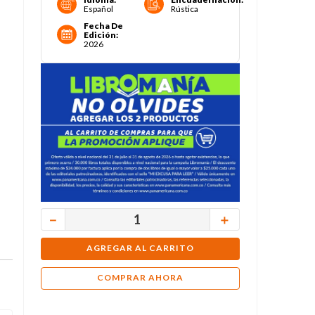
Español
Rústica
Fecha De
Edición
:
2026
－
＋
AGREGAR AL CARRITO
COMPRAR AHORA