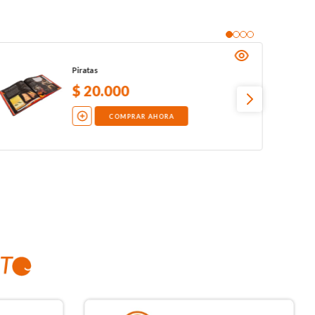
Piratas
$
20
.
000
COMPRAR AHORA