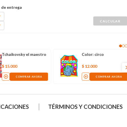
Tchaikovsky el maestro
Color: circo
$
15
.
000
$
12
.
000
COMPRAR AHORA
COMPRAR AHORA
ICACIONES
TÉRMINOS Y CONDICIONES