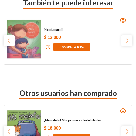
También te puede interesar
Mami, mamiii
$
12
.
000
COMPRAR AHORA
Otros usuarios han comprado
¡Mi maleta! Mis primeras habilidades
$
18
.
000