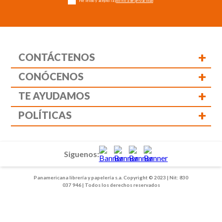
He leído y acepto la
política de privacidad
+
CONTÁCTENOS
+
CONÓCENOS
+
TE AYUDAMOS
+
POLÍTICAS
Siguenos:
Panamericana librería y papelería s.a. Copyright © 2023 | Nit: 830
037 946 | Todos los derechos reservados