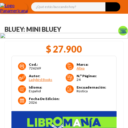
¿Qué estás buscando hoy?
BLUEY: MINI BLUEY
$
27
.
900
Cod.
:
Marca
:
726269
Altea
Autor
:
N.° Páginas
:
Ladybird Books
24
Idioma
:
Encuadernación
:
Español
Rústica
Fecha De Edición
:
2026