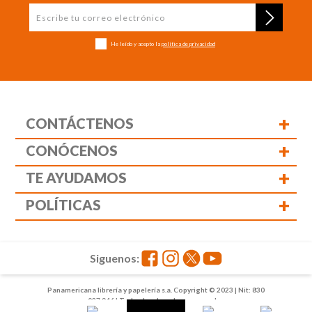
He leído y acepto la
política de privacidad
+
CONTÁCTENOS
+
CONÓCENOS
+
TE AYUDAMOS
+
POLÍTICAS
Siguenos:
Panamericana librería y papelería s.a. Copyright © 2023 | Nit: 830
037 946 | Todos los derechos reservados