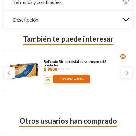
Términos y condiciones
Descripción
También te puede interesar
Bolígrafo Bic de cristal dura+ negro x 12
unidades
$
9800
$
12
.
300
COMPRAR AHORA
Otros usuarios han comprado