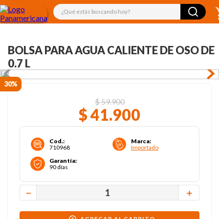
¿Qué estás buscando hoy?
BOLSA PARA AGUA CALIENTE DE OSO DE
0.7 L
30%
$
59
.
900
$
41
.
900
Cod.
:
Marca
:
710968
Importado
Garantía
:
90 días
－
＋
AGREGAR AL CARRITO