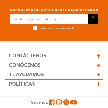
¡Suscríbete a Panamericana y entérate de todas nuestras novedades!
He leído y acepto la
política de privacidad
+
CONTÁCTENOS
+
CONÓCENOS
+
TE AYUDAMOS
+
POLÍTICAS
Siguenos: