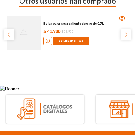
Otros usuarios han comprado
Bolsa para agua caliente de oso de 0.7 L
$
41
.
900
$
59
.
900
COMPRAR AHORA