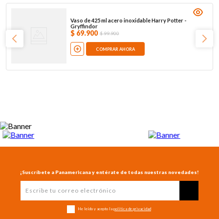
Vaso de 425 ml acero inoxidable Harry Potter -
Gryffindor
$
69
.
900
$
99
.
900
COMPRAR AHORA
¡Suscríbete a Panamericana y entérate de todas nuestras novedades!
He leído y acepto la
política de privacidad