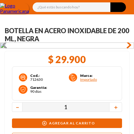
¿Qué estás buscando hoy?
BOTELLA EN ACERO INOXIDABLE DE 200
ML, NEGRA
$
29
.
900
Cod.
:
Marca
:
712630
Importado
Garantía
:
90 días
－
＋
AGREGAR AL CARRITO