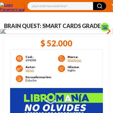
¿Qué estás buscando hoy?
BRAIN QUEST: SMART CARDS GRADE 5
$
52
.
000
Cod.
:
Marca
:
694098
Workman
Autor
:
Idioma
:
Varios
Inglés
Encuadernación
:
Estuche