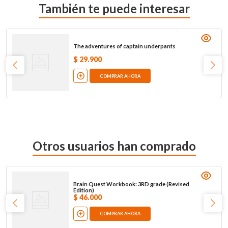
También te puede interesar
The adventures of captain underpants
$
29
.
900
COMPRAR AHORA
Otros usuarios han comprado
Brain Quest Workbook: 3RD grade (Revised
Edition)
$
46
.
000
COMPRAR AHORA