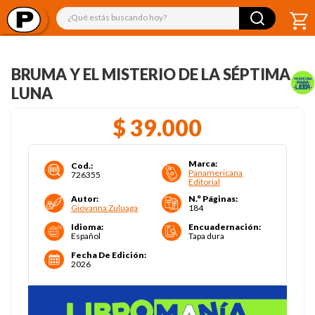
¿Qué estás buscando hoy?
BRUMA Y EL MISTERIO DE LA SÉPTIMA
LUNA
$
39
.
000
Marca
:
Cod.
:
Panamericana
726355
Editorial
Autor
:
N.° Páginas
:
Giovanna Zuluaga
184
Idioma
:
Encuadernación
:
Español
Tapa dura
Fecha De Edición
:
2026