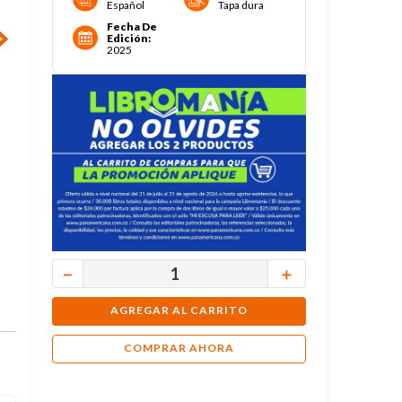
Español
Tapa dura
Fecha De
Edición
:
2025
－
＋
AGREGAR AL CARRITO
COMPRAR AHORA