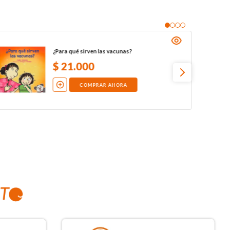
¿Para qué sirven las vacunas?
$
21
.
000
COMPRAR AHORA