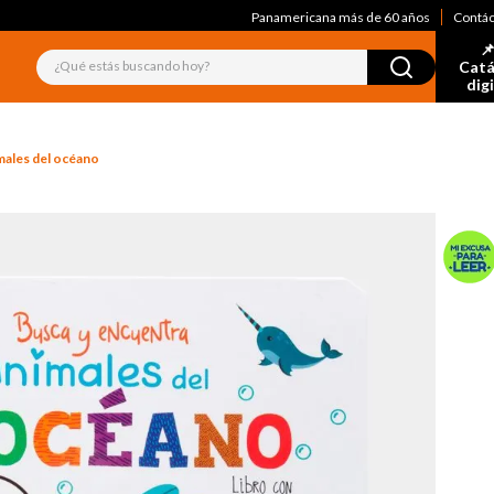
Panamericana más de 60 años
Contá
📌
¿Qué estás buscando hoy?
Catá
dig
males del océano