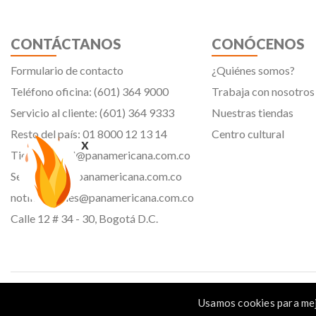
CONTÁCTANOS
CONÓCENOS
Formulario de contacto
¿Quiénes somos?
Teléfono oficina: (601) 364 9000
Trabaja con nosotros
Servicio al cliente: (601) 364 9333
Nuestras tiendas
Resto del país: 01 8000 12 13 14
Centro cultural
x
Tiendavirtual@panamericana.com.co
Servicliente@panamericana.com.co
notificaciones@panamericana.com.co
Calle 12 # 34 - 30, Bogotá D.C.
Panamericana librería y papelería s.a. Copyright © 2023 | Nit: 830 037 946 |
Usamos cookies para mej