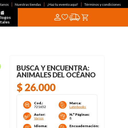
ctanos
Nuestras tiendas
¡Haz tu evento aquí!
Términos y condiciones
📰  
logos 
itales
BUSCA Y ENCUENTRA:
ANIMALES DEL OCÉANO
$
26
.
000
Cod.
:
Marca
:
721652
Latinbooks
Autor
:
N.° Páginas
:
Varios
8
Idioma
:
Encuadernación
: