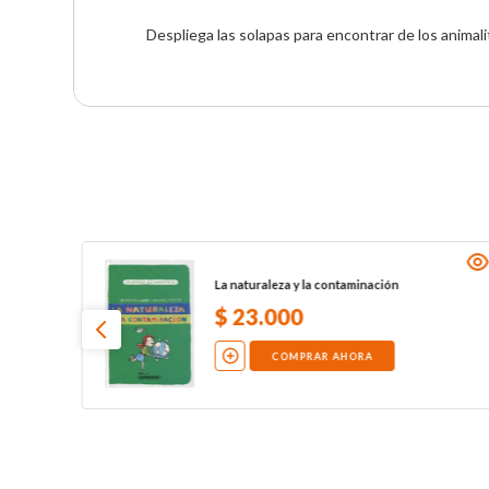
Despliega las solapas para encontrar de los animal
La naturaleza y la contaminación
$
23
.
000
COMPRAR AHORA