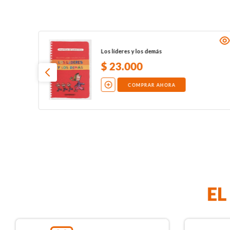
Los líderes y los demás
$
23
.
000
COMPRAR AHORA