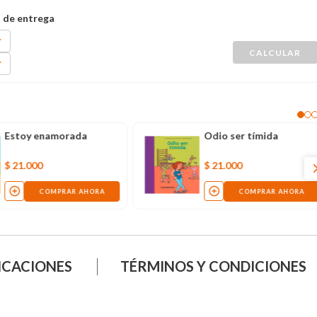
Estoy enamorada
Odio ser tímida
$
21
.
000
$
21
.
000
COMPRAR AHORA
COMPRAR AHORA
ICACIONES
TÉRMINOS Y CONDICIONES