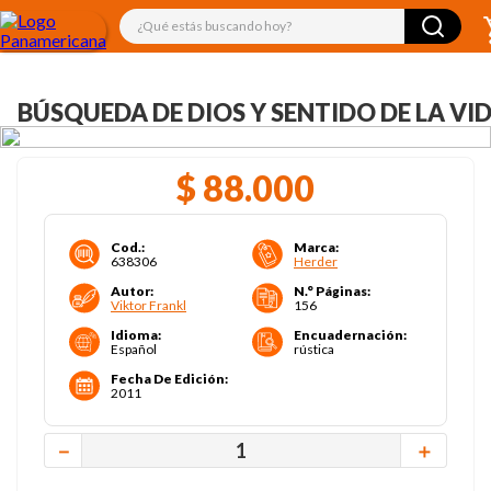
¿Qué estás buscando hoy?
BÚSQUEDA DE DIOS Y SENTIDO DE LA VI
$
88
.
000
Cod.
:
Marca
:
638306
Herder
Autor
:
N.° Páginas
:
Viktor Frankl
156
Idioma
:
Encuadernación
:
Español
rústica
Fecha De Edición
:
2011
－
＋