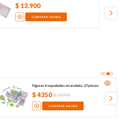
$
13
.
900
COMPRAR AHORA
Figuras troqueladas en acetato. 27 piezas
$
4350
$
10
.
900
COMPRAR AHORA