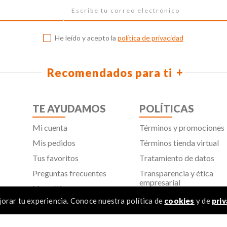
He leído y acepto la
política de privacidad
Recomendados para ti
TE AYUDAMOS
POLÍTICAS
Mi cuenta
Términos y promociones
Mis pedidos
Términos tienda virtual
Tus favoritos
Tratamiento de datos
Preguntas frecuentes
Transparencia y ética
empresarial
Línea ética
Política de cookies
orar tu experiencia. Conoce nuestra política de
cookies
y de
priv
Proveedores
Aviso de privacidad