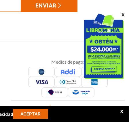
ENVIAR
x
Medios de pago:
Sitio seguro:
X
ACEPTAR
acidad