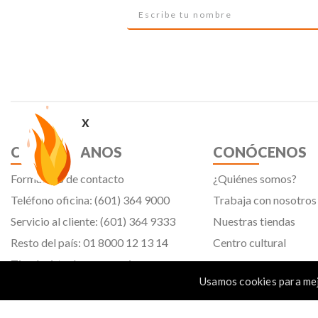
x
CONTÁCTANOS
CONÓCENOS
Formulario de contacto
¿Quiénes somos?
Teléfono oficina: (601) 364 9000
Trabaja con nosotros
Servicio al cliente: (601) 364 9333
Nuestras tiendas
Resto del país: 01 8000 12 13 14
Centro cultural
Tiendavirtual@panamericana.com.co
Usamos cookies para mej
Servicliente@panamericana.com.co
notificaciones@panamericana.com.co