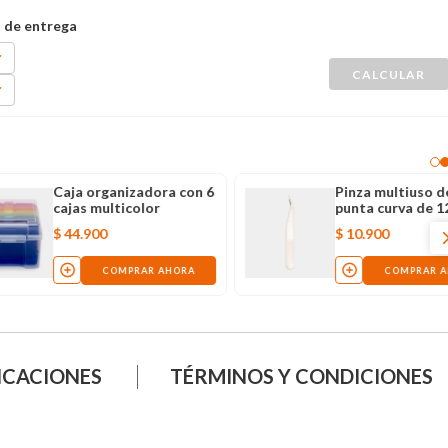
izador 5
Set de pinzas x3
artimientos
unidades 11 cm
ar, 13 x 5 cm
900
$
32
.
900
COMPRAR AHORA
COMPRAR AHORA
ICACIONES
TÉRMINOS Y CONDICIONES