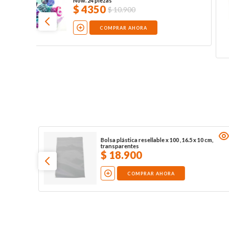
Now. 24 piezas
$
4350
$
10
.
900
COMPRAR AHORA
2
Bolsa plástica resellable x 100 , 16.5 x 10 cm,
transparentes
$
18
.
900
COMPRAR AHORA