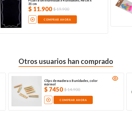
Pizarra de individual x 4 unidades, 46 cm x
31 cm
$
11
.
900
$
19
.
900
COMPRAR AHORA
Otros usuarios han comprado
Clips de madera x 8 unidades, color
mármol
$
7450
$
14
.
900
COMPRAR AHORA