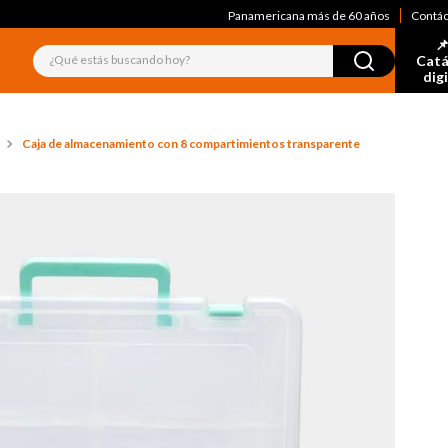
Panamericana más de 60 años
Contá
📌
¿Qué estás buscando hoy?
Catá
dig
Caja de almacenamiento con 8 compartimientos transparente