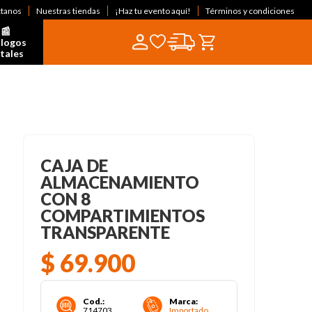
ctanos
Nuestras tiendas
¡Haz tu evento aquí!
Términos y condiciones
📰  
logos 
itales
CAJA DE
ALMACENAMIENTO
CON 8
COMPARTIMIENTOS
TRANSPARENTE
$
69
.
900
Cod.
:
Marca
:
714703
Importado