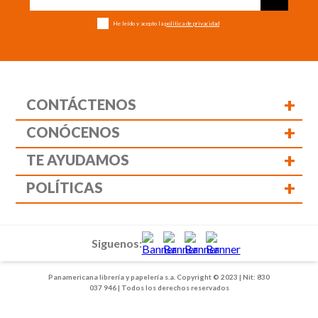
He leído y acepto la
política de privacidad
+
CONTÁCTENOS
+
CONÓCENOS
+
TE AYUDAMOS
+
POLÍTICAS
Siguenos:
Panamericana librería y papelería s.a. Copyright © 2023 | Nit: 830
037 946 | Todos los derechos reservados