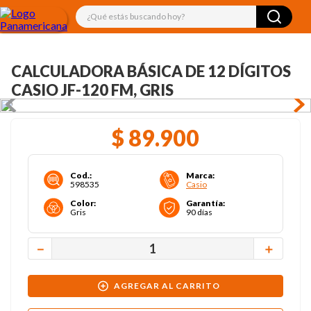
¿Qué estás buscando hoy?
CALCULADORA BÁSICA DE 12 DÍGITOS
CASIO JF-120 FM, GRIS
$
89
.
900
Cod.
:
Marca
:
598535
Casio
Color
:
Garantía
:
Gris
90 días
－
＋
AGREGAR AL CARRITO