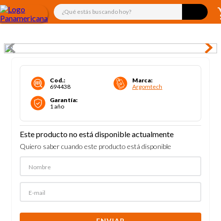
¿Qué estás buscando hoy?
Cod.
:
Marca
:
694438
Argomtech
Garantía
:
1 año
Este producto no está disponible actualmente
Quiero saber cuando este producto está disponible
ENVIAR