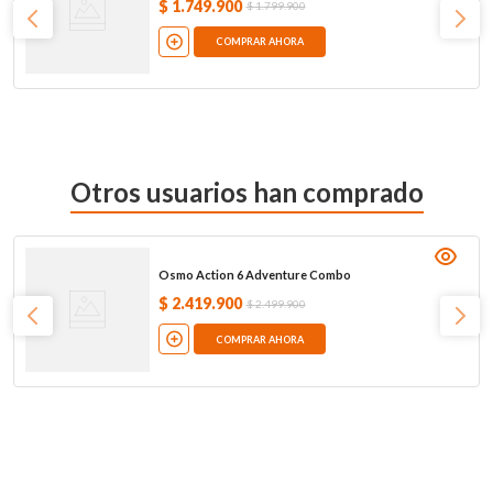
$
1
.
749
.
900
$
1
.
799
.
900
COMPRAR AHORA
Otros usuarios han comprado
Osmo Action 6 Adventure Combo
$
2
.
419
.
900
$
2
.
499
.
900
COMPRAR AHORA