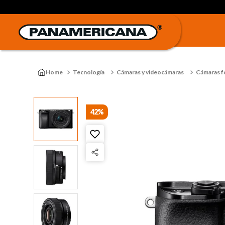
Tecnología
Cámaras y videocámaras
Cámaras f
42%