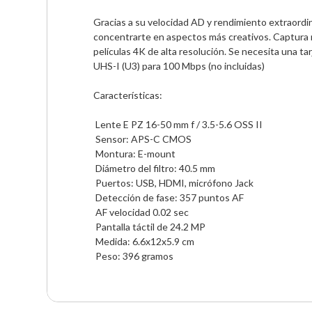
Gracias a su velocidad AD y rendimiento extraordin
concentrarte en aspectos más creativos. Captura 
películas 4K de alta resolución. Se necesita una 
UHS-I (U3) para 100 Mbps (no incluidas)

Características:

 Lente E PZ 16-50 mm f / 3.5-5.6 OSS II  

 Sensor: APS-C CMOS                   

 Montura: E-mount                     

 Diámetro del filtro: 40.5 mm          

 Puertos: USB, HDMI, micrófono Jack   

 Detección de fase: 357 puntos AF      

 AF velocidad 0.02 sec                

 Pantalla táctil de 24.2 MP            

 Medida: 6.6x12x5.9 cm                 

 Peso: 396 gramos