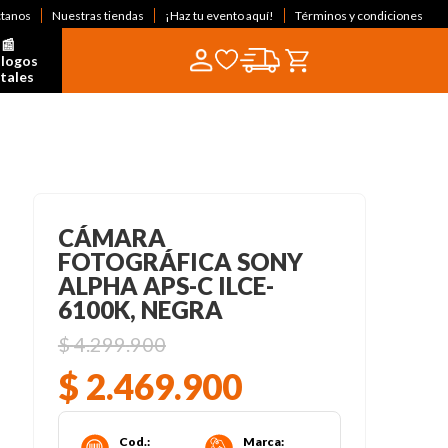
ctanos
Nuestras tiendas
¡Haz tu evento aquí!
Términos y condiciones
📰  
logos 
itales
CÁMARA
FOTOGRÁFICA SONY
ALPHA APS-C ILCE-
6100K, NEGRA
$
4
.
299
.
900
$
2
.
469
.
900
Cod.
:
Marca
: