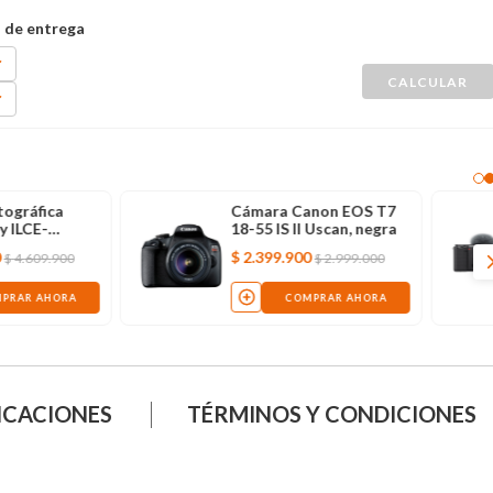
Cámara fotográfica
Cámara digital Canon
Sony ZV-E10K, negra
PowerShot V10
NO DISPONIBLE
NO DISPONIBLE
ICACIONES
TÉRMINOS Y CONDICIONES