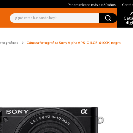
Panamericana más de 60 años
Contá
📌
¿Qué estás buscando hoy?
Catá
dig
otográficas
Cámara fotográfica Sony Alpha APS-C ILCE-6100K, negra