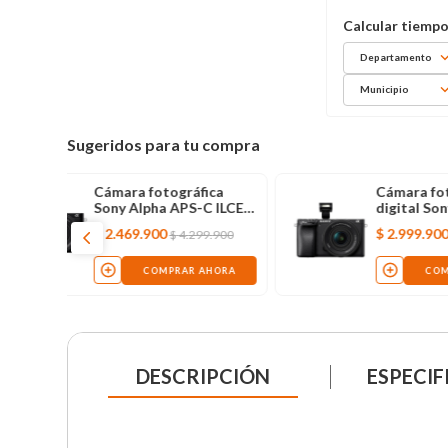
Departamento
Municipio
Sugeridos para tu compra
ica
Cámara Canon EOS T7
-
18-55 IS II Uscan, negra
gra
$
2
.
399
.
900
9
.
900
$
2
.
999
.
000
AHORA
COMPRAR AHORA
DESCRIPCIÓN
ESPECIF