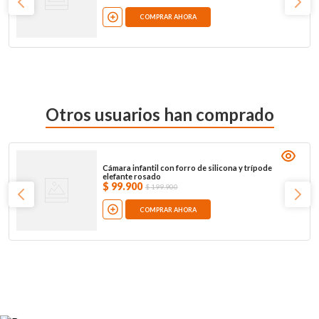
COMPRAR AHORA
Otros usuarios han comprado
Cámara infantil con forro de silicona y trípode
elefante rosado
$
99
.
900
$
199
.
900
COMPRAR AHORA