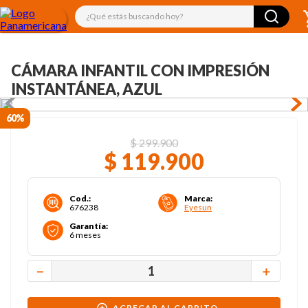
¿Qué estás buscando hoy?
CÁMARA INFANTIL CON IMPRESIÓN
INSTANTÁNEA, AZUL
60%
$
299
.
900
$
119
.
900
Cod.
:
Marca
:
676238
Eyesun
Garantía
:
6 meses
－
＋
AGREGAR AL CARRITO