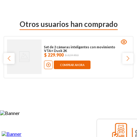
Otros usuarios han comprado
Set de 2 cámaras inteligentes con movimiento
VTA+ Dusk 2K
$
229
.
900
$
329
.
900
COMPRAR AHORA