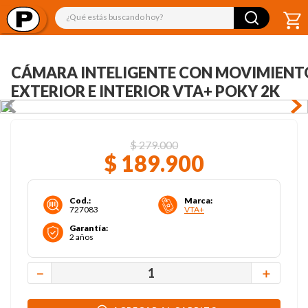
¿Qué estás buscando hoy?
CÁMARA INTELIGENTE CON MOVIMIENT
EXTERIOR E INTERIOR VTA+ POKY 2K
$
279
.
000
$
189
.
900
Cod.
:
Marca
:
727083
VTA+
Garantía
:
2 años
－
＋