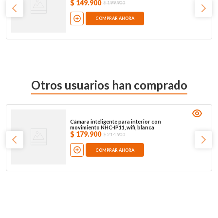
$
149
.
900
$
199
.
900
COMPRAR AHORA
Otros usuarios han comprado
Cámara inteligente para interior con
movimiento NHC-IP11, wifi, blanca
$
179
.
900
$
214
.
900
COMPRAR AHORA