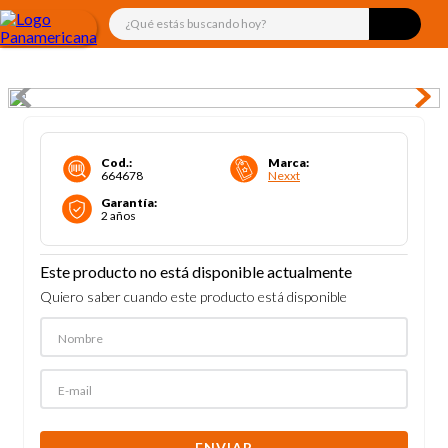
¿Qué estás buscando hoy?
Cod.
:
Marca
:
664678
Nexxt
Garantía
:
2 años
Este producto no está disponible actualmente
Quiero saber cuando este producto está disponible
ENVIAR