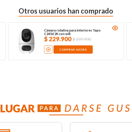
Otros usuarios han comprado
Cámara rotativa para interiores Tapo
C245d 2K con wifi
$
229
.
900
$
239
.
900
COMPRAR AHORA