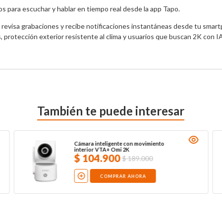
dos para escuchar y hablar en tiempo real desde la app Tapo.
o, revisa grabaciones y recibe notificaciones instantáneas desde tu smart
, protección exterior resistente al clima y usuarios que buscan 2K con IA
También te puede interesar
Cámara inteligente con movimiento
interior VTA+ Omi 2K
$
104
.
900
$
189
.
000
COMPRAR AHORA