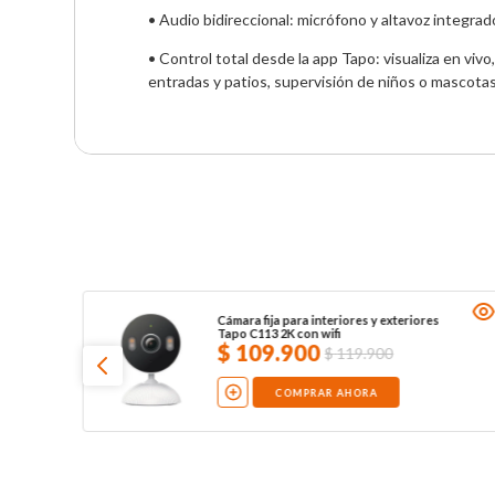
• Audio bidireccional: micrófono y altavoz integra
• Control total desde la app Tapo: visualiza en viv
entradas y patios, supervisión de niños o mascotas
Cámara fija para interiores y exteriores
Tapo C113 2K con wifi
$
109
.
900
$
119
.
900
COMPRAR AHORA