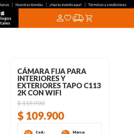
ctanos
Nuestras tiendas
¡Haz tu evento aquí!
Términos y condiciones
📰  
logos 
itales
CÁMARA FIJA PARA
INTERIORES Y
EXTERIORES TAPO C113
2K CON WIFI
$
119
.
900
$
109
.
900
Cod.
:
Marca
: