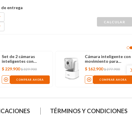
Set de 2 cámaras
Cámara inteligente con
inteligentes con
movimiento para
movimiento VTA+ Dusk
interior VTA+ PRIMUS I
$
229
.
900
$
162
.
900
$
329
.
900
$
277
.
900
2K
3K
COMPRAR AHORA
COMPRAR AHORA
ICACIONES
TÉRMINOS Y CONDICIONES