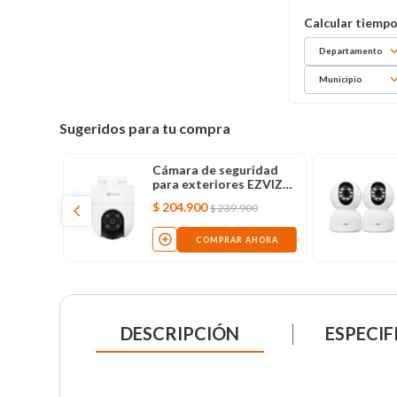
Departamento
Municipio
Sugeridos para tu compra
ra de
Cámara de seguridad
z led,
para exteriores EZVIZ
H8C 2K con movimiento
$
204
.
900
$
239
.
900
AHORA
COMPRAR AHORA
DESCRIPCIÓN
ESPECIF