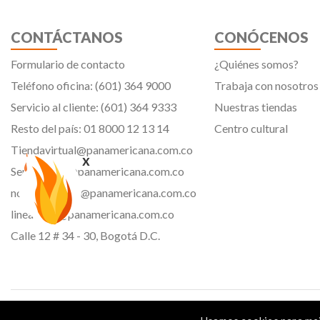
CONTÁCTANOS
CONÓCENOS
Formulario de contacto
¿Quiénes somos?
Teléfono oficina: (601) 364 9000
Trabaja con nosotros
Servicio al cliente: (601) 364 9333
Nuestras tiendas
Resto del país: 01 8000 12 13 14
Centro cultural
Tiendavirtual@panamericana.com.co
x
Servicliente@panamericana.com.co
notificaciones@panamericana.com.co
lineaetica@panamericana.com.co
Calle 12 # 34 - 30, Bogotá D.C.
Panamericana librería y papelería s.a. Copyright © 2023 | Nit: 830 037 946 |