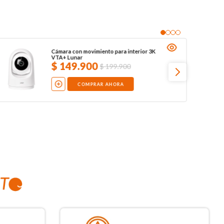
Cámara con movimiento para interior 3K
VTA+ Lunar
$
149
.
900
$
199
.
900
COMPRAR AHORA