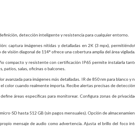
efinición, detección inteligente y resistencia para cualquier entorno.
n: captura imágenes nítidas y detalladas en 2K (3 mpx), permitiéndote 
 de visión diagonal de 114° ofrece una cobertura amplia del área vigilada
eño compacto y resistente con certificación IP65 permite instalarla tant
, patios, salas, oficinas o balcones.
color avanzada para imágenes más detalladas. IR de 850 nm para blanco y 
o el color cuando realmente importa. Recibe alertas precisas de detecció
: define áreas específicas para monitorear. Configura zonas de privacid
 micro-SD hasta 512 GB (sin pagos mensuales). Opción de almacenamiento
 propio mensaje de audio como advertencia. Ajusta el brillo del foco in