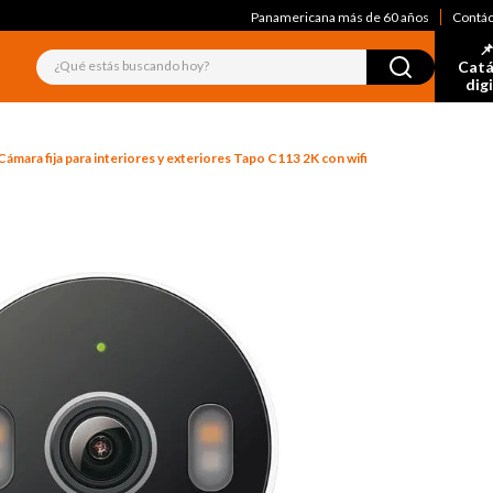
Panamericana más de 60 años
Contá
📌
¿Qué estás buscando hoy?
Catá
dig
Cámara fija para interiores y exteriores Tapo C113 2K con wifi