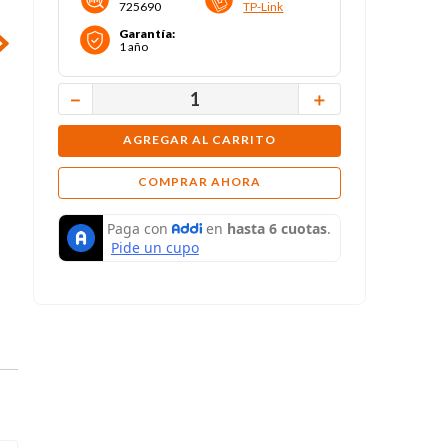
725690
TP-Link
Garantía
:
1 año
－
＋
AGREGAR AL CARRITO
COMPRAR AHORA