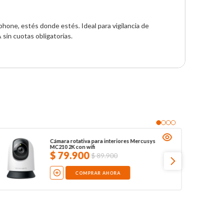
phone, estés donde estés. Ideal para vigilancia de 
 sin cuotas obligatorias.
Cámara rotativa para interiores Mercusys
MC210 2K con wifi
$
79
.
900
$
89
.
900
COMPRAR AHORA