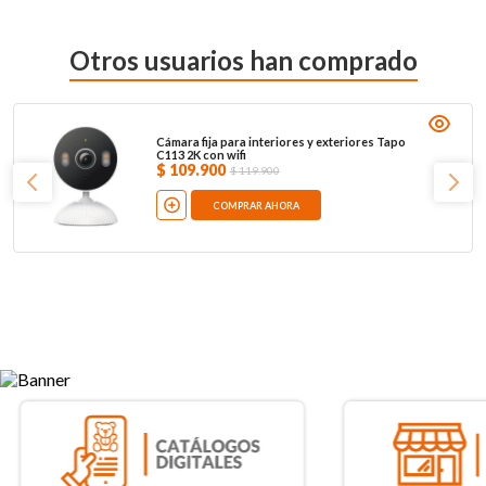
Otros usuarios han comprado
Cámara fija para interiores y exteriores Tapo
C113 2K con wifi
$
109
.
900
$
119
.
900
COMPRAR AHORA