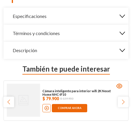
Especificaciones
Términos y condiciones
Descripción
También te puede interesar
Cámara inteligente para interior wifi 2K Nexxt
Home NHC-IF10
$
79
.
900
$
139
.
900
COMPRAR AHORA