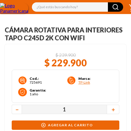
¿Qué estás buscando hoy?
CÁMARA ROTATIVA PARA INTERIORES
TAPO C245D 2K CON WIFI
$
239
.
900
$
229
.
900
Cod.
:
Marca
:
725691
TP-Link
Garantía
:
1 año
－
＋
AGREGAR AL CARRITO