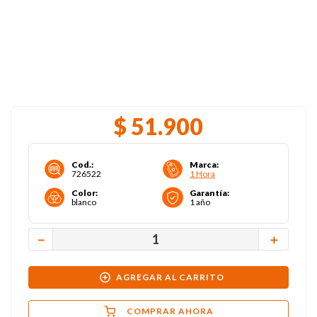
$
51
.
900
Cod.
:
Marca
:
726522
1 Hora
Color
:
Garantía
:
blanco
1 año
－
＋
AGREGAR AL CARRITO
COMPRAR AHORA