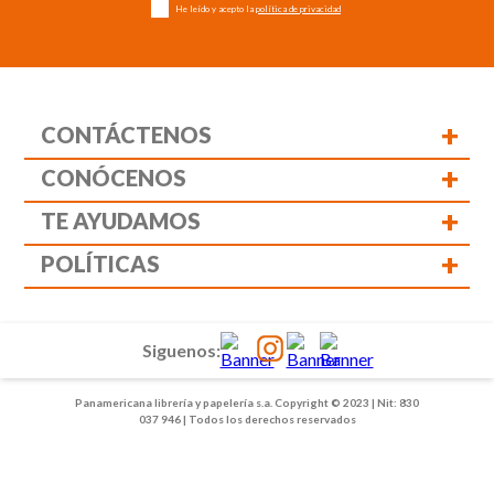
He leído y acepto la
política de privacidad
+
CONTÁCTENOS
+
CONÓCENOS
+
TE AYUDAMOS
+
POLÍTICAS
Siguenos:
Panamericana librería y papelería s.a. Copyright © 2023 | Nit: 830
037 946 | Todos los derechos reservados