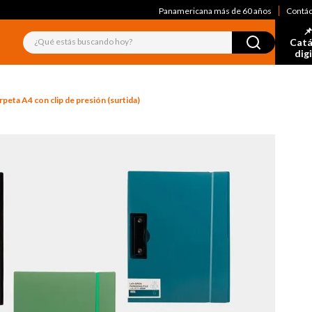
Panamericana más de 60 años
Contá
📌
¿Qué estás buscando hoy?
Catá
dig
rpeta A4 con clip de presión (surtida)