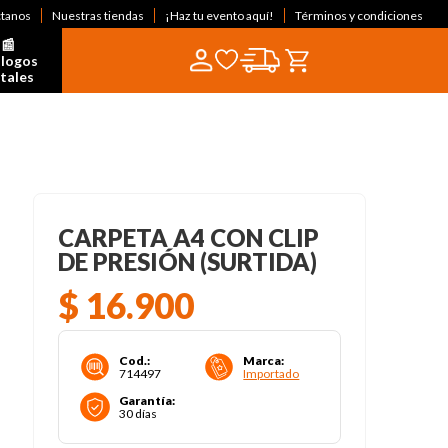
ctanos
Nuestras tiendas
¡Haz tu evento aquí!
Términos y condiciones
📰  
logos 
itales
CARPETA A4 CON CLIP
DE PRESIÓN (SURTIDA)
$
16
.
900
Cod.
:
Marca
:
714497
Importado
Garantía
:
30 días