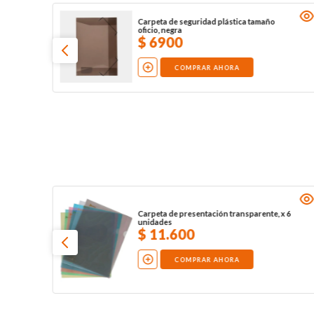
Carpeta de seguridad plástica tamaño
oficio, negra
$
6900
COMPRAR AHORA
Carpeta de presentación transparente, x 6
unidades
$
11
.
600
COMPRAR AHORA