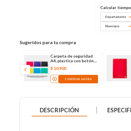
Departamento
Municipio
Sugeridos para tu compra
Carpeta de seguridad
A4, plastica con botón
surtida
$
10
.
900
COMPRAR AHORA
DESCRIPCIÓN
ESPECIF