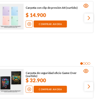
Carpeta con clip de presión A4 (surtido)
$
14
.
900
COMPRAR AHORA
Carpeta de seguridad oficio Game Over
(surtido)
$
32
.
900
COMPRAR AHORA