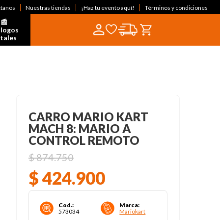
ctanos
Nuestras tiendas
¡Haz tu evento aquí!
Términos y condiciones
📰  
logos 
itales
CARRO MARIO KART
MACH 8: MARIO A
CONTROL REMOTO
$
874
.
750
$
424
.
900
Cod.
:
Marca
:
573034
Mariokart