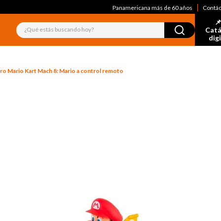
Panamericana más de 60 años
Contá
📌
¿Qué estás buscando hoy?
Catá
dig
ro Mario Kart Mach 8: Mario a control remoto