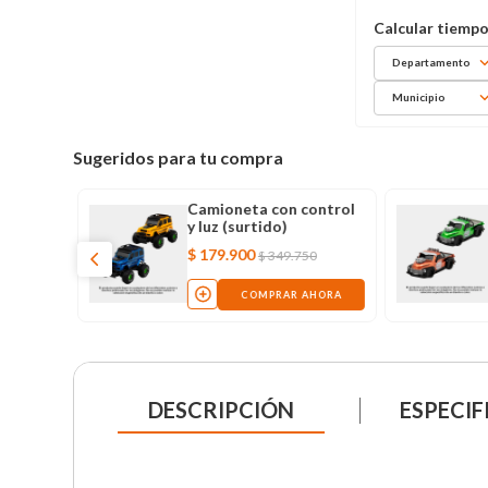
Departamento
Municipio
Sugeridos para tu compra
sonido
Camioneta con control
y luz (surtido)
$
179
.
900
0
$
349
.
750
AHORA
COMPRAR AHORA
DESCRIPCIÓN
ESPECIF