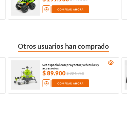
COMPRAR AHORA
Otros usuarios han comprado
Set espacial con proyector, vehículos y
accesorios
$
89
.
900
$
224
.
750
COMPRAR AHORA