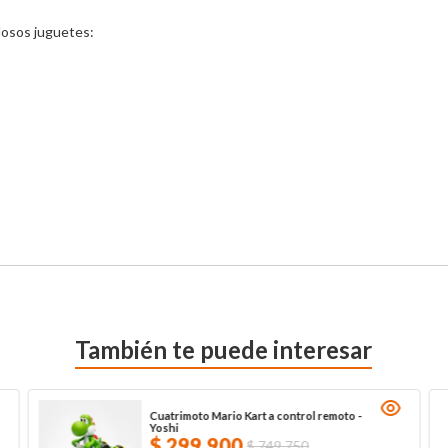
osos juguetes:

También te puede interesar
Cuatrimoto Mario Kart a control remoto -
Yoshi
$
299
.
900
$
749
.
750