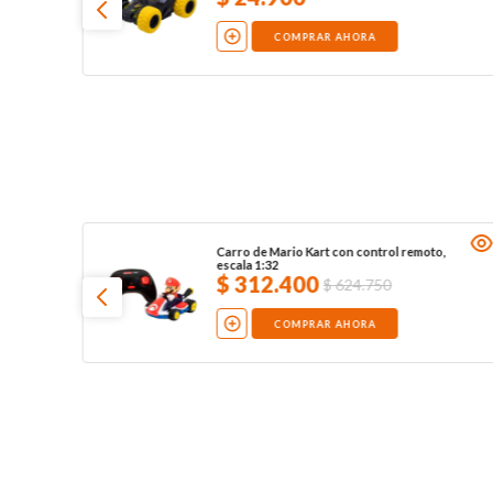
COMPRAR AHORA
Carro de Mario Kart con control remoto,
escala 1:32
$
312
.
400
$
624
.
750
COMPRAR AHORA