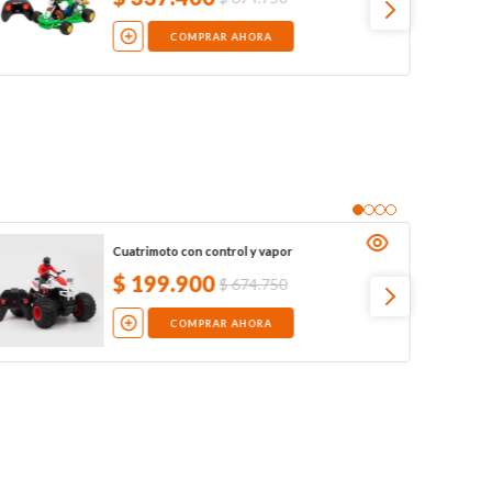
COMPRAR AHORA
Cuatrimoto con control y vapor
$
199
.
900
$
674
.
750
COMPRAR AHORA