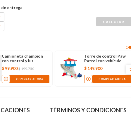
Camioneta champion
Torre de control Paw
con control y luz
Patrol con vehículo
(surtido)
Chase
$
99
.
900
$
149
.
900
$
199
.
750
COMPRAR AHORA
COMPRAR AHORA
ICACIONES
TÉRMINOS Y CONDICIONES