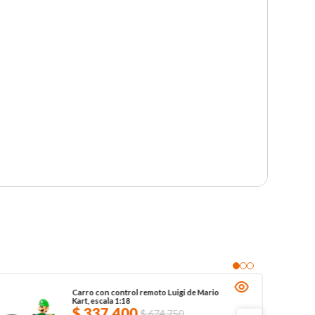
Carro con control remoto Luigi de Mario
Kart, escala 1:18
$
337
.
400
$
674
.
750