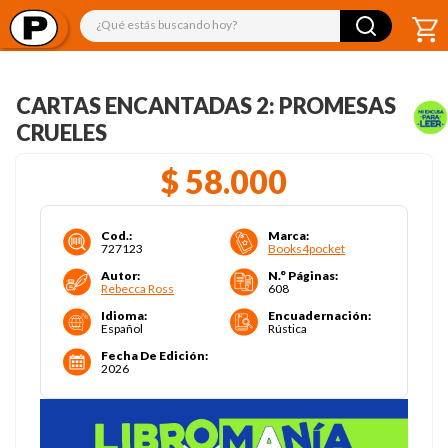
¿Qué estás buscando hoy?
CARTAS ENCANTADAS 2: PROMESAS
CRUELES
$
58
.
000
Cod.
:
Marca
:
727123
Books4pocket
Autor
:
N.° Páginas
:
Rebecca Ross
608
Idioma
:
Encuadernación
:
Español
Rústica
Fecha De Edición
:
2026