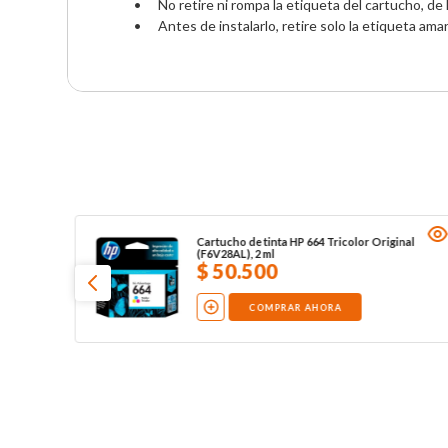
•	No retire ni rompa la etiqueta del cartucho, de lo contrario podrá producirse una pérdida de tinta.  

•	Antes de instalarlo, retire solo la etiqueta amari
Cartucho de tinta HP 664 Tricolor Original
(F6V28AL), 2 ml
$
50
.
500
COMPRAR AHORA