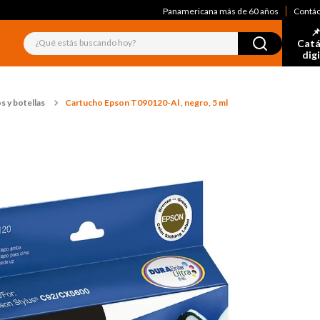
Panamericana más de 60 años
Contá
📌
¿Qué estás buscando hoy?
Catá
dig
s y botellas
Cartucho Epson T090120-Al , negro, 5 ml