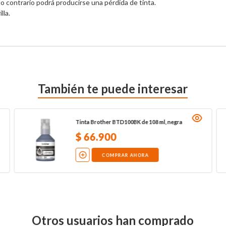
lla.
También te puede interesar
Tinta Brother BTD100BK de 108 ml, negra
$
66
.
900
COMPRAR AHORA
Otros usuarios han comprado