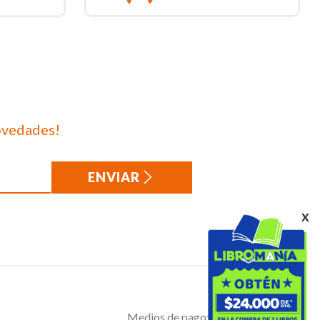
ovedades!
ENVIAR
x
Medios de pago: