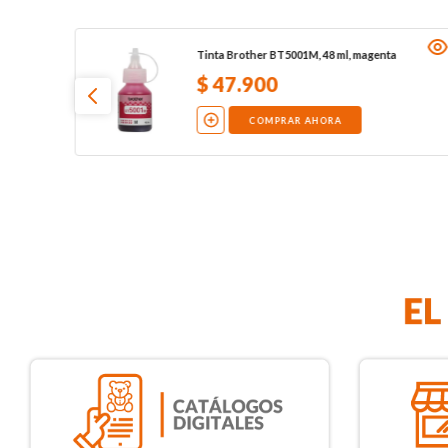
Tinta Brother BT5001M, 48 ml, magenta
$
47
.
900
COMPRAR AHORA