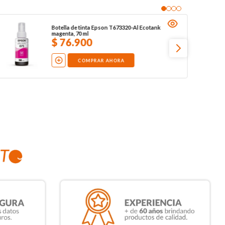
Botella de tinta Epson T673320-Al Ecotank
magenta, 70 ml
$
76
.
900
COMPRAR AHORA