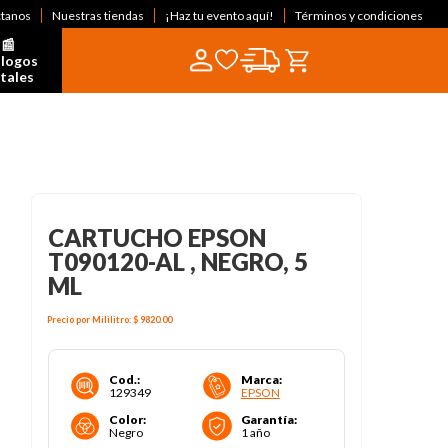
ctanos
Nuestras tiendas
¡Haz tu evento aquí!
Términos y condiciones
📰  
logos 
itales
CARTUCHO EPSON
T090120-AL , NEGRO, 5
ML
Precio por
Mililitro
:
$ 9820
.00
Cod.
:
Marca
:
129349
EPSON
Color
:
Garantía
:
Negro
1 año