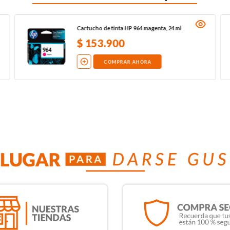
Cartucho de tinta HP 964 magenta, 24 ml
$
153
.
900
COMPRAR AHORA