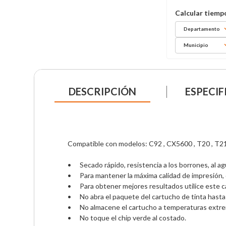
Departamento
Municipio
DESCRIPCIÓN
ESPECIF
Compatible con modelos: C92 , CX5600 , T20 , T21
•	Secado rápido, resistencia a los borrones, al agua, a la decoloración. 

•	Para mantener la máxima calidad de impresión, debe guardar los cartuchos de tinta con la parte inferior hacia abajo. 

•	Para obtener mejores resultados utilice este cartucho dentro de los primeros 6 meses después de sacarlo del envoltorio plástico, agítelo 4 o 5 veces antes de abrirlo.  

•	No abra el paquete del cartucho de tinta hasta que vaya a instalarlo en la impresora. El cartucho está envasado al vacío para conservar todas sus propiedades. 

•	No almacene el cartucho a temperaturas extremas, manténgalo alejado de la luz solar.  

•	No toque el chip verde al costado.
