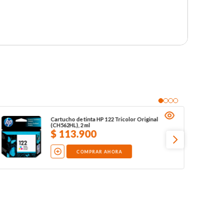
Cartucho de tinta HP 122 Tricolor Original
(CH562HL), 2 ml
$
113
.
900
COMPRAR AHORA