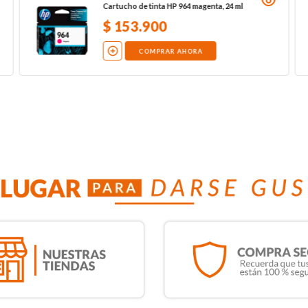
Cartucho de tinta HP 964 magenta, 24 ml
$
153
.
900
COMPRAR AHORA