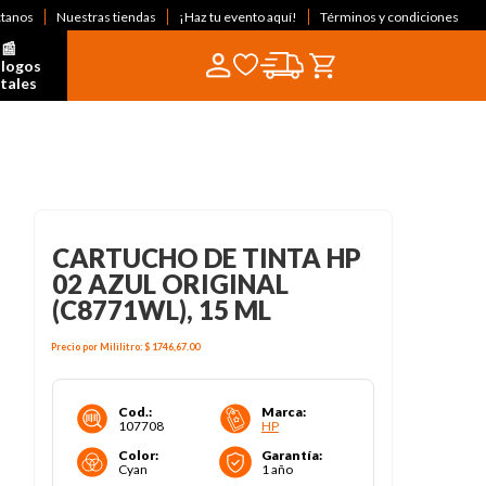
ctanos
Nuestras tiendas
¡Haz tu evento aquí!
Términos y condiciones
📰  
logos 
itales
CARTUCHO DE TINTA HP
02 AZUL ORIGINAL
(C8771WL), 15 ML
Precio por
Mililitro
:
$ 1746,67
.00
Cod.
:
Marca
:
107708
HP
Color
:
Garantía
:
Cyan
1 año