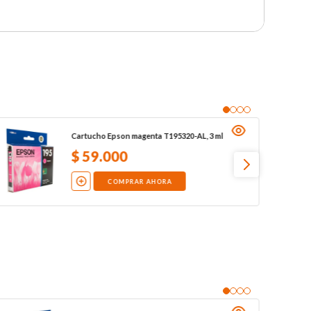
Cartucho Epson magenta T195320-AL, 3 ml
$
59
.
000
COMPRAR AHORA