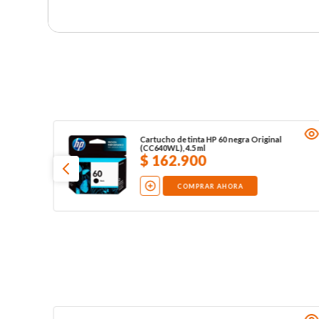
Cartucho de tinta HP 60 negra Original
(CC640WL), 4.5 ml
$
162
.
900
COMPRAR AHORA