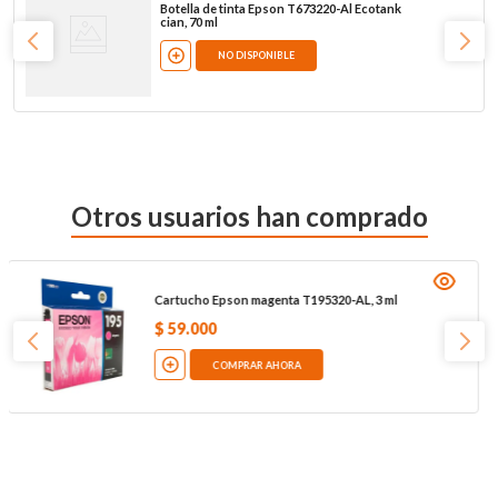
Botella de tinta Epson T673220-Al Ecotank
cian, 70 ml
NO DISPONIBLE
Otros usuarios han comprado
Cartucho Epson magenta T195320-AL, 3 ml
$
59
.
000
COMPRAR AHORA