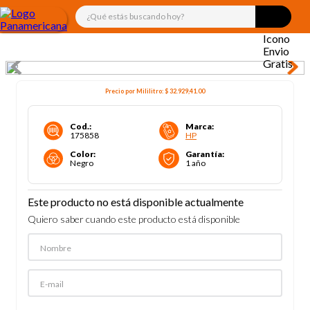
¿Qué estás buscando hoy?
Precio por
Mililitro
:
$ 32.929,41
.00
Cod.
:
Marca
:
175858
HP
Color
:
Garantía
:
Negro
1 año
Este producto no está disponible actualmente
Quiero saber cuando este producto está disponible