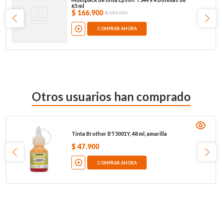
65 ml
$
166
.
900
$
191
.
600
COMPRAR AHORA
Otros usuarios han comprado
Tinta Brother BT5001Y, 48 ml, amarilla
$
47
.
900
COMPRAR AHORA