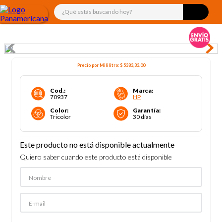
¿Qué estás buscando hoy?
Precio por
Mililitro
:
$ 5383,33
.00
Cod.
:
Marca
:
70937
HP
Color
:
Garantía
:
Tricolor
30 días
Este producto no está disponible actualmente
Quiero saber cuando este producto está disponible