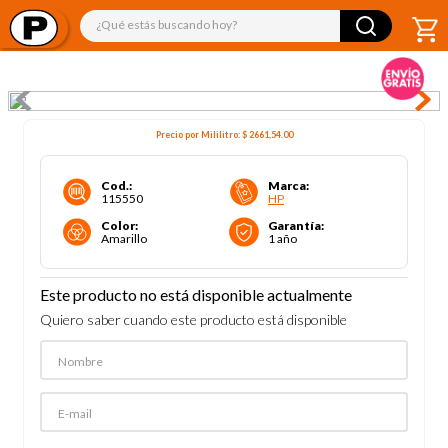
¿Qué estás buscando hoy?
Precio por
Mililitro
:
$ 2661,54
.00
Cod.
:
Marca
:
115550
HP
Color
:
Garantía
:
Amarillo
1 año
Este producto no está disponible actualmente
Quiero saber cuando este producto está disponible