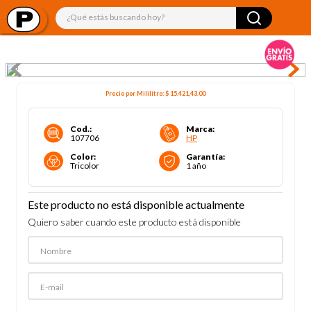
¿Qué estás buscando hoy?
Precio por
Mililitro
:
$ 15.421,43
.00
Cod.
:
Marca
:
107706
HP
Color
:
Garantía
:
Tricolor
1 año
Este producto no está disponible actualmente
Quiero saber cuando este producto está disponible