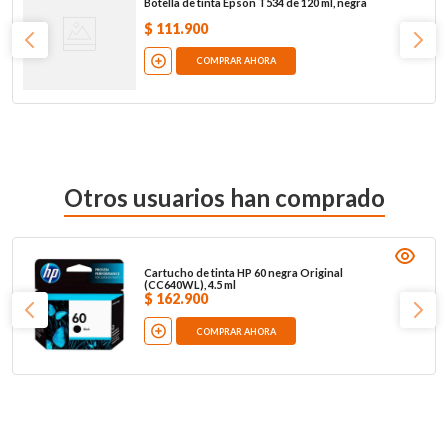
Botella de tinta Epson T534 de 120 ml, negra
$
111
.
900
COMPRAR AHORA
Otros usuarios han comprado
Cartucho de tinta HP 60 negra Original
(CC640WL), 4.5 ml
$
162
.
900
COMPRAR AHORA