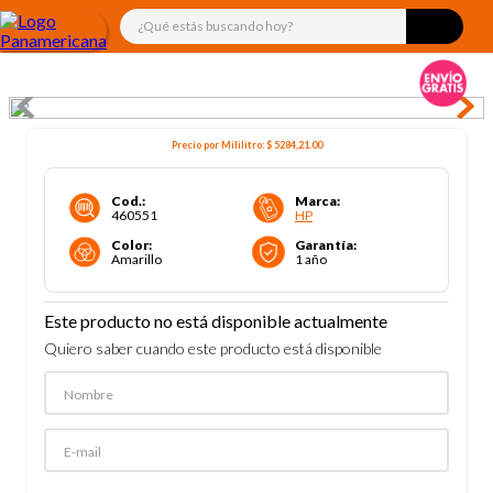
¿Qué estás buscando hoy?
Precio por
Mililitro
:
$ 5284,21
.00
Cod.
:
Marca
:
460551
HP
Color
:
Garantía
:
Amarillo
1 año
Este producto no está disponible actualmente
Quiero saber cuando este producto está disponible