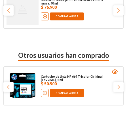
negra, 70 ml
$
76
.
900
COMPRAR AHORA
Otros usuarios han comprado
Cartucho de tinta HP 664 Tricolor Original
(F6V28AL), 2 ml
$
50
.
500
COMPRAR AHORA