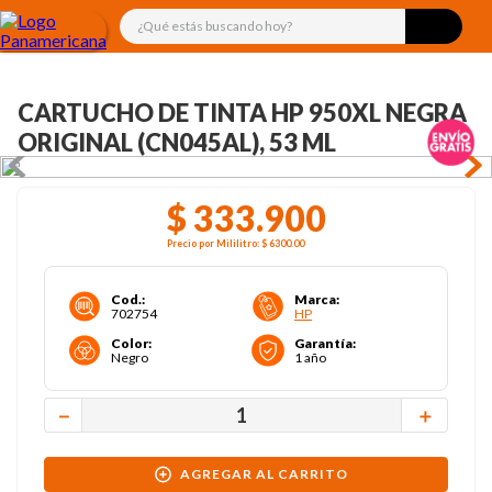
¿Qué estás buscando hoy?
CARTUCHO DE TINTA HP 950XL NEGRA
ORIGINAL (CN045AL), 53 ML
$
333
.
900
Precio por
Mililitro
:
$ 6300
.00
Cod.
:
Marca
:
702754
HP
Color
:
Garantía
:
Negro
1 año
－
＋
AGREGAR AL CARRITO